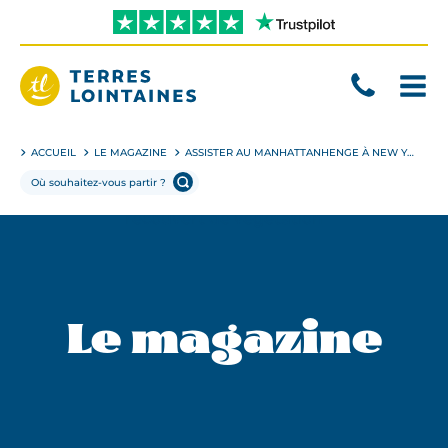
Aller
directement
au
contenu
Terres
Lointaines
ACCUEIL
LE MAGAZINE
ASSISTER AU MANHATTANHENGE À NEW YORK !
Le magazine