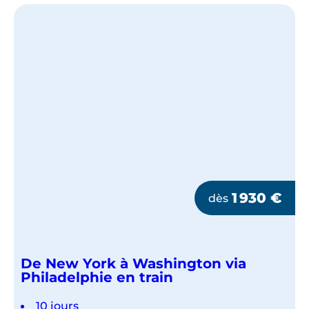
YORK
EN
PETIT
GROUPE
1 930
€
dès
De New York à Washington via
Philadelphie en train
10 jours