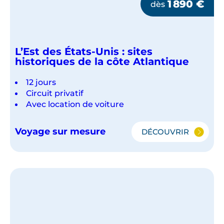
1 890
€
dès
L’Est des États-Unis : sites
historiques de la côte Atlantique
12 jours
Circuit privatif
Avec location de voiture
Voyage sur mesure
DÉCOUVRIR
L’EST
DES
ÉTATS-
UNIS
:
SITES
HISTORIQUES
DE
LA