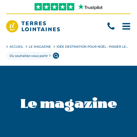
Aller
directement
au
contenu
Terres
Lointaines
ACCUEIL
LE MAGAZINE
IDÉE DESTINATION POUR NOËL : PASSER LES FÊTES DE FIN D’ANNÉE AU CANADA
Le magazine