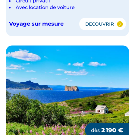
Circuit privatif
Avec location de voiture
Voyage sur mesure
DÉCOUVRIR
LE
QUÉBEC
NATURE
2 190
€
dès