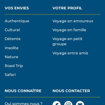
VOS ENVIES
VOTRE PROFIL
Authentique
Voyage en amoureux
Culturel
Voyage en famille
Détente
Voyage en petit
groupe
Insolite
Voyage entre amis
Nature
Road Trip
Safari
NOUS CONNAÎTRE
NOUS CONTACTER
Qui sommes-nous ?
Facebook
Instagram
Nous