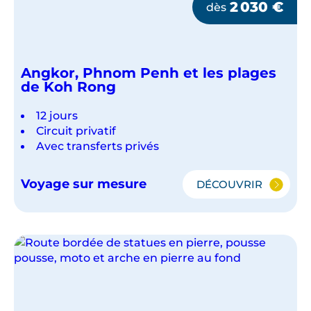
2 030
€
dès
Angkor, Phnom Penh et les plages
de Koh Rong
12 jours
Circuit privatif
Avec transferts privés
Voyage sur mesure
DÉCOUVRIR
ANGKOR,
PHNOM
PENH
ET
LES
PLAGES
DE
KOH
RONG