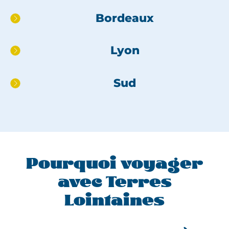
Aller
Bordeaux
directement
au
Lyon
pied
de
page
Sud
Pourquoi voyager
avec Terres
Lointaines