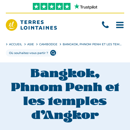
Aller
directement
au
contenu
Terres
Lointaines
ACCUEIL
ASIE
CAMBODGE
BANGKOK, PHNOM PENH ET LES TEMPLES D’ANGKOR
Bangkok,
Phnom Penh et
les temples
d’Angkor