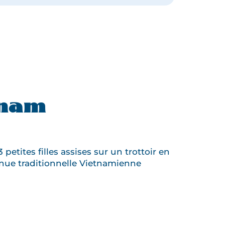
VIETNAM
ET
ANGKOR
EN
PETIT
GROUPE
tnam