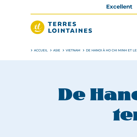
Aller
Excellent
directement
au
contenu
Terres
Lointaines
ACCUEIL
ASIE
VIETNAM
DE HANOI À HO CHI MINH ET L
De Hano
te