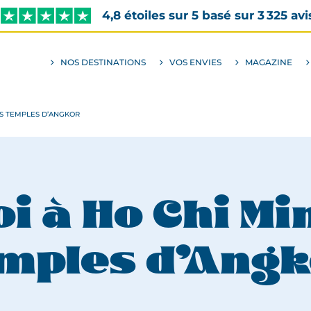
4,8 étoiles sur 5 basé sur 3 325 avi
NOS DESTINATIONS
VOS ENVIES
MAGAZINE
ALLER
AU
SOUS-
MENU
ENVIES
ES TEMPLES D’ANGKOR
i à Ho Chi Min
mples d’Ang