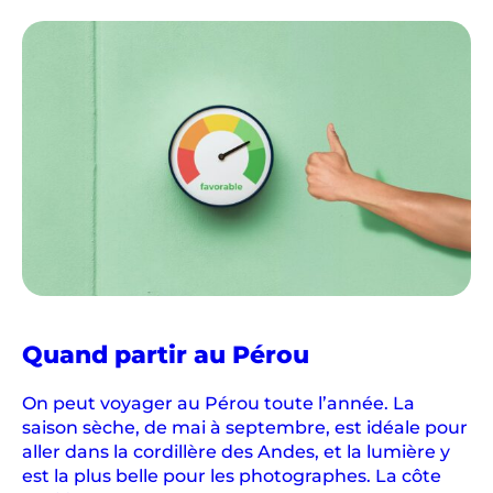
p
a
r
t
o
u
t
l
e
s
s
o
u
Quand partir au Pérou
r
i
On peut voyager au Pérou toute l’année. La
r
saison sèche, de mai à septembre, est idéale pour
e
aller dans la cordillère des Andes, et la lumière y
s
est la plus belle pour les photographes. La côte