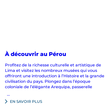
d
e
l
a
V
a
l
l
é
À découvrir au Pérou
e
S
Profitez de la richesse culturelle et artistique de
a
Lima et visitez les nombreux musées qui vous
c
offriront une introduction à l’Histoire et la grande
civilisation du pays. Plongez dans l’époque
r
coloniale de l’élégante Arequipa, passerelle
é
e
...
e
EN SAVOIR PLUS
t