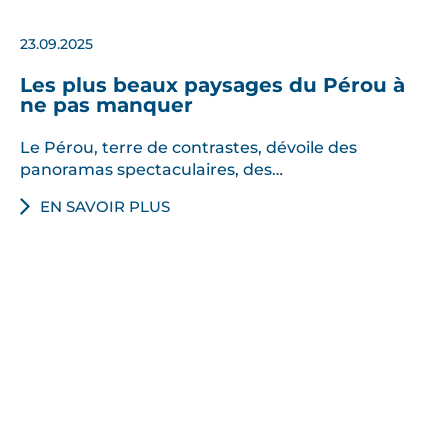
z
p
23.09.2025
e
Les plus beaux paysages du Pérou à
n
ne pas manquer
d
a
Le Pérou, terre de contrastes, dévoile des
n
panoramas spectaculaires, des…
t
EN SAVOIR PLUS
v
o
t
r
e
v
o
y
a
g