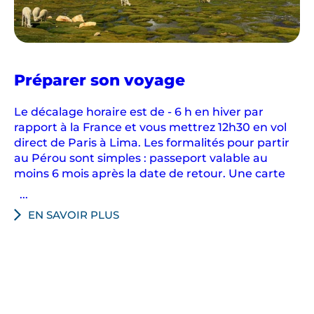
e
s
s
i
t
au
Préparer son voyage
e
Pérou
s
Le décalage horaire est de - 6 h en hiver par
h
rapport à la France et vous mettrez 12h30 en vol
direct de Paris à Lima. Les formalités pour partir
i
au Pérou sont simples : passeport valable au
s
moins 6 mois après la date de retour. Une carte
t
...
o
r
EN SAVOIR PLUS
i
q
u
e
s