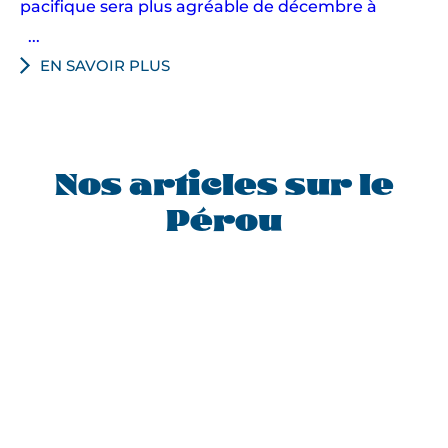
pacifique sera plus agréable de décembre à
s
’
...
é
EN SAVOIR PLUS
p
a
n
o
Nos articles sur le
u
i
Pérou
s
s
e
n
t
s
u
r
l