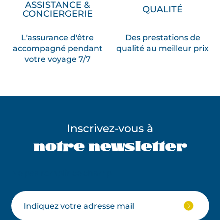
t
ASSISTANCE &
QUALITÉ
t
CONCIERGERIE
o
u
L'assurance d'être
Des prestations de
accompagné pendant
qualité au meilleur prix
j
votre voyage 7/7
o
u
r
s
a
v
Inscrivez-vous à
e
notre newsletter
c
g
e
Ne pas remplir ce champ
n
t
i
Votre
JE