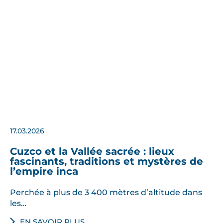
e
s
v
i
s
a
g
e
s
d
e
17.03.2026
s
Cuzco et la Vallée sacrée : lieux
h
fascinants, traditions et mystères de
a
l’empire inca
b
Perchée à plus de 3 400 mètres d’altitude dans
i
les…
t
a
EN SAVOIR PLUS