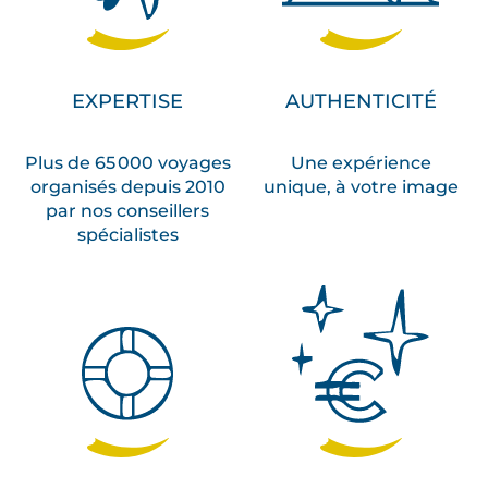
v
i
e
EXPERTISE
AUTHENTICITÉ
n
s
v
Plus de 65 000 voyages
Une expérience
organisés depuis 2010
unique, à votre image
o
par nos conseillers
u
spécialistes
s
r
e
c
e
v
r
o
n