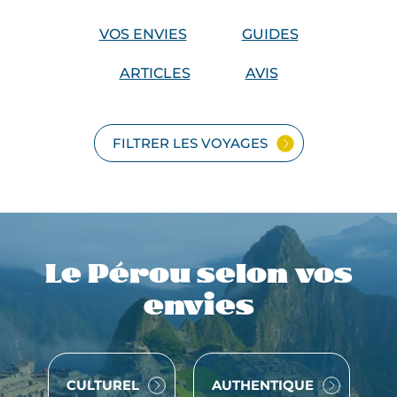
a
r
VOS ENVIES
GUIDES
i
c
ARTICLES
AVIS
h
e
s
FILTRER LES VOYAGES
s
e
d
e
s
m
Le Pérou selon vos
u
envies
s
é
e
s
VOYAGE
VOYAGE
CULTUREL
AUTHENTIQUE