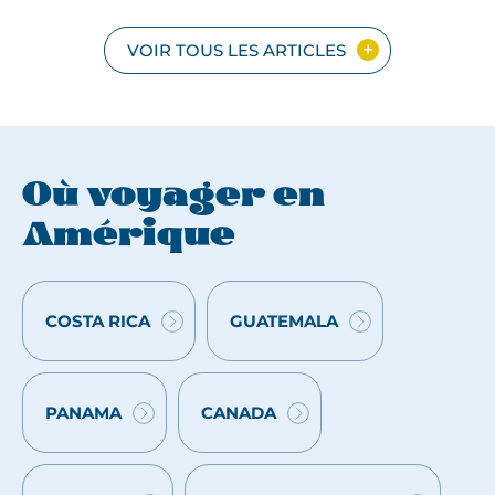
,
s
VOIR TOUS LES ARTICLES
u
r
d
e
s
Où voyager en
m
Amérique
a
r
c
COSTA RICA
GUATEMALA
h
VOYAGES
VOYAGES
é
:
:
s
c
PANAMA
CANADA
VOYAGES
VOYAGES
o
:
:
l
o