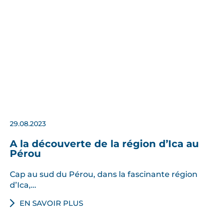
e
s
u
r
-
m
e
s
u
r
29.08.2023
e
a
A la découverte de la région d’Ica au
Pérou
u
P
Cap au sud du Pérou, dans la fascinante région
é
d’Ica,…
r
EN SAVOIR PLUS
o
u