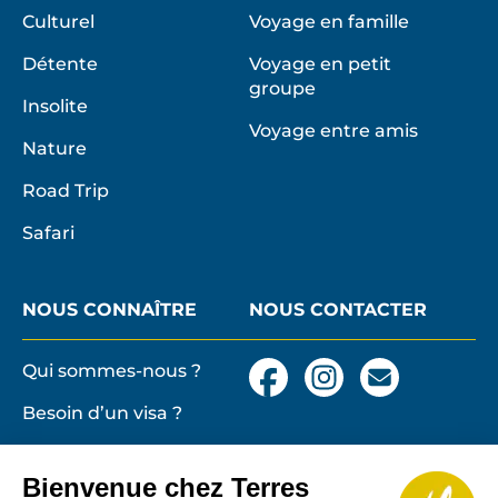
n
Culturel
Voyage en famille
c
e
Détente
Voyage en petit
,
groupe
Insolite
e
Voyage entre amis
t
Nature
t
Road Trip
o
u
Safari
t
e
NOUS CONNAÎTRE
NOUS CONTACTER
l
a
r
Qui sommes-nous ?
Facebook
Instagram
Nous
e
contacter
Besoin d’un visa ?
par
t
email
e
Conditions générales
n
et particulières de
Bienvenue chez Terres