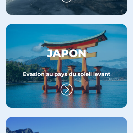
LA
DESTINATION
DÉCOUVREZ
JAPON
NOS
Evasion au pays du soleil levant
VOYAGE
POUR
LA
DESTINATION