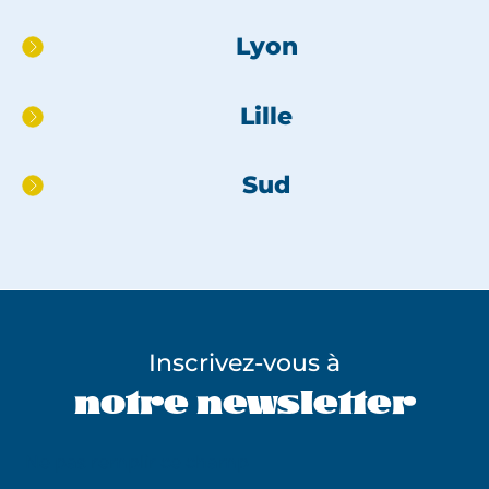
page
Lyon
Lille
Sud
Inscrivez-vous à
notre newsletter
Ne pas remplir ce champ