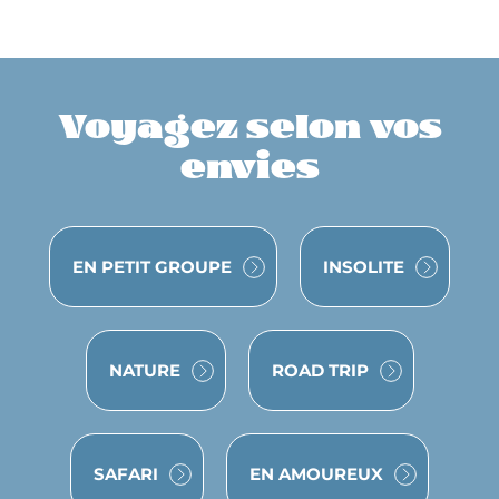
Voyagez selon vos
envies
VOYAGE
VOYAGE
EN PETIT GROUPE
INSOLITE
VOYAGE
VOYAGE
NATURE
ROAD TRIP
VOYAGE
VOYAGE
SAFARI
EN AMOUREUX