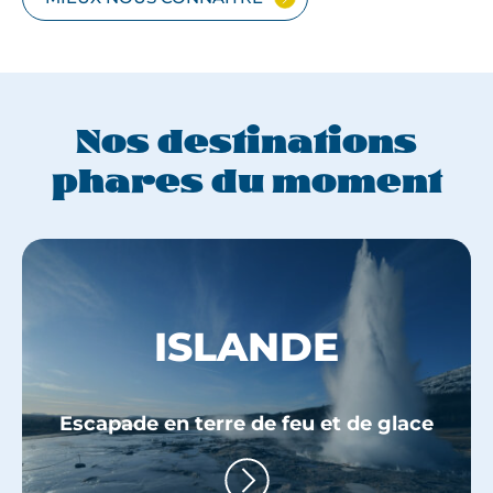
Nos destinations
phares du moment
DÉCOUVREZ
ISLANDE
NOS
Escapade en terre de feu et de glace
VOYAGE
POUR