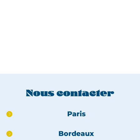
Nous contacter
Aller
Paris
directement
au
Bordeaux
pied
de