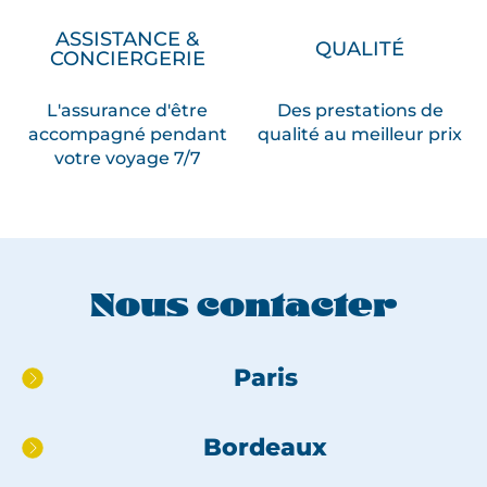
ASSISTANCE &
QUALITÉ
CONCIERGERIE
L'assurance d'être
Des prestations de
accompagné pendant
qualité au meilleur prix
votre voyage 7/7
Nous contacter
Aller
Paris
directement
au
Bordeaux
pied
de