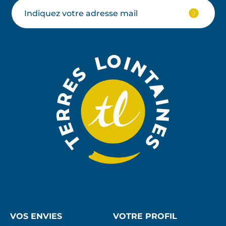
Votre
JE
M'ABON
email
À
LA
NEWSLE
VOS ENVIES
VOTRE PROFIL