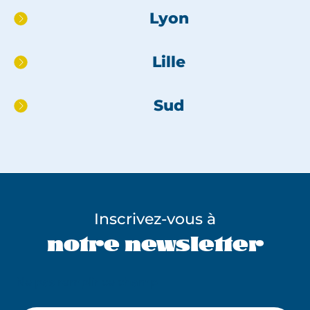
page
Lyon
Lille
Sud
Inscrivez-vous à
notre newsletter
Ne pas remplir ce champ