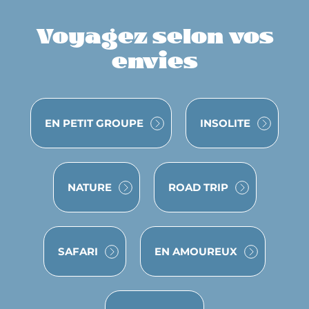
Voyagez selon vos
envies
VOYAGE
VOYAGE
EN PETIT GROUPE
INSOLITE
VOYAGE
VOYAGE
NATURE
ROAD TRIP
VOYAGE
VOYAGE
SAFARI
EN AMOUREUX