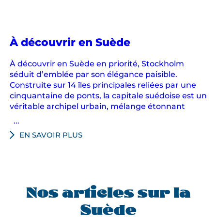
e
r
i
c
À découvrir en Suède
h
À découvrir en Suède en priorité, Stockholm
e
séduit d’emblée par son élégance paisible.
:
Construite sur 14 îles principales reliées par une
p
cinquantaine de ponts, la capitale suédoise est un
a
véritable archipel urbain, mélange étonnant
l
...
a
EN SAVOIR PLUS
i
s
r
o
y
Nos articles sur la
a
Suède
u