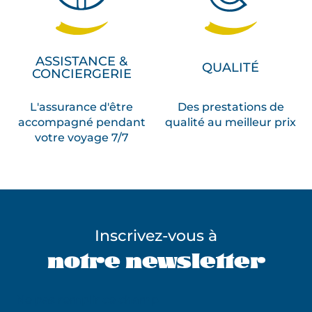
l
’
a
v
ASSISTANCE &
QUALITÉ
e
CONCIERGERIE
n
i
L'assurance d'être
Des prestations de
r
accompagné pendant
qualité au meilleur prix
votre voyage 7/7
,
p
i
o
n
n
Inscrivez-vous à
i
notre newsletter
e
r
d
Ne pas remplir ce champ