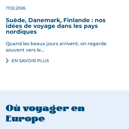
t
17.02.2026
r
a
Suède, Danemark, Finlande : nos
d
idées de voyage dans les pays
nordiques
i
t
Quand les beaux jours arrivent, on regarde
i
souvent vers le…
o
EN SAVOIR PLUS
n
s
v
i
k
i
n
Où voyager en
g
Europe
s
e