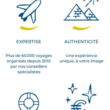
i
u
n
p
a
y
EXPERTISE
AUTHENTICITÉ
s
t
o
Plus de 65 000 voyages
Une expérience
u
organisés depuis 2010
unique, à votre image
par nos conseillers
r
spécialistes
n
é
v
e
r
s