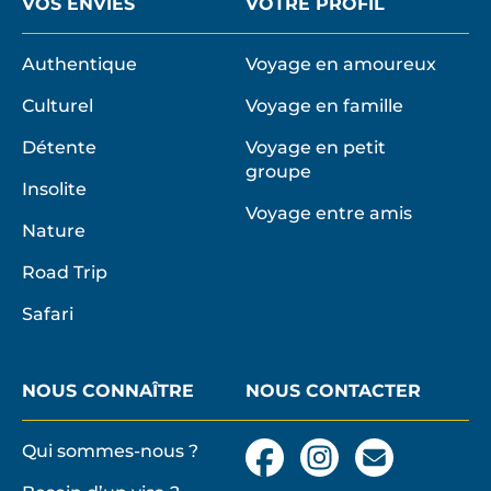
VOS ENVIES
VOTRE PROFIL
b
l
e
Authentique
Voyage en amoureux
,
Culturel
Voyage en famille
d
u
Détente
Voyage en petit
d
groupe
Insolite
e
Voyage entre amis
s
Nature
i
Road Trip
g
n
Safari
e
t
d
NOUS CONNAÎTRE
NOUS CONTACTER
e
l
Qui sommes-nous ?
Facebook
Instagram
Nous
a
contacter