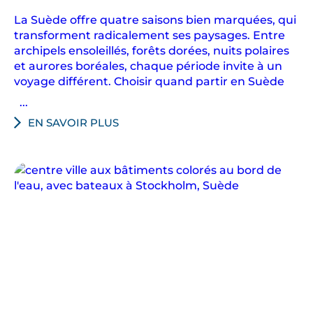
t
La Suède offre quatre saisons bien marquées, qui
r
transforment radicalement ses paysages. Entre
a
archipels ensoleillés, forêts dorées, nuits polaires
c
et aurores boréales, chaque période invite à un
e
voyage différent. Choisir quand partir en Suède
s
...
d
EN SAVOIR PLUS
’
u
n
e
h
i
s
t
o
i
r