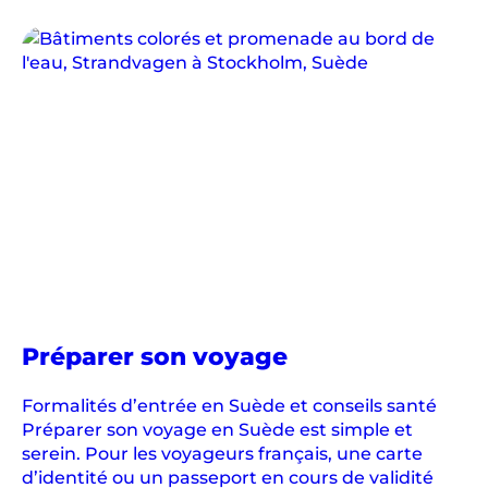
n
c
i
e
n
r
o
y
a
u
m
e
n
en
Préparer son voyage
o
Suède
r
Formalités d’entrée en Suède et conseils santé
d
Préparer son voyage en Suède est simple et
i
serein. Pour les voyageurs français, une carte
q
d’identité ou un passeport en cours de validité