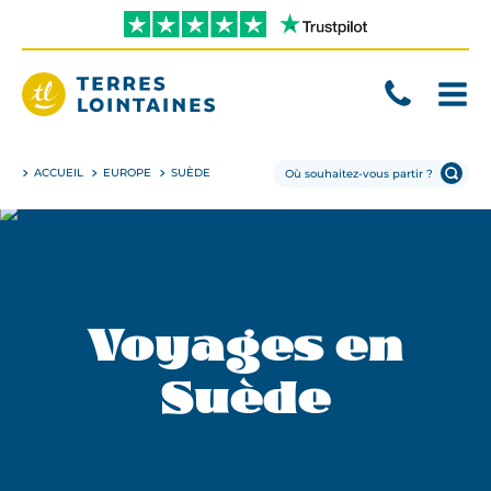
Aller
directement
au
contenu
Terres
Lointaines
ACCUEIL
EUROPE
SUÈDE
Voyages en
Suède