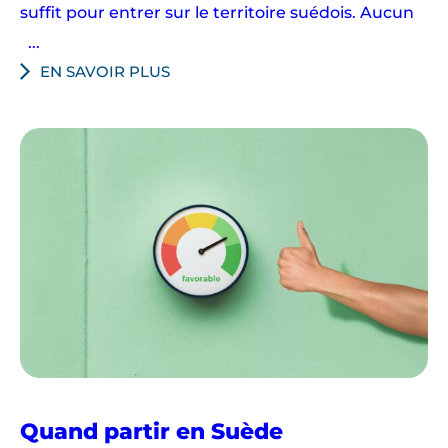
u
suffit pour entrer sur le territoire suédois. Aucun
e
...
,
EN SAVOIR PLUS
l
a
S
u
è
d
e
p
o
r
t
e
l
e
Quand partir en Suède
s