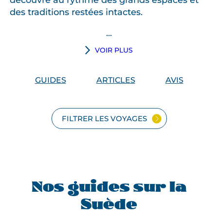
découvre au rythme des grands espaces et
des traditions restées intactes.
...
H
VOIR PLUS
é
r
GUIDES
ARTICLES
AVIS
i
t
i
FILTRER LES VOYAGES
è
r
e
d
’
u
Nos guides sur la
n
Suède
a