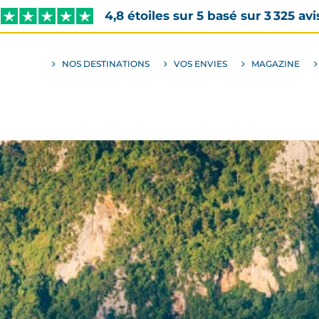
4,8 étoiles sur 5 basé sur 3 325 avi
NOS DESTINATIONS
VOS ENVIES
MAGAZINE
ALLER
AU
SOUS-
MENU
ENVIES