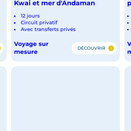
Kwai et mer d'Andaman
p
12 jours
Circuit privatif
Avec transferts privés
Voyage sur
V
DÉCOUVRIR
IEL
THAÏLANDE,
mesure
BANGKOK,
RIVIÈRE
DE
KWAI
ET
MER
D'ANDAMAN