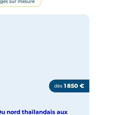
ges sur mesure
1 850
€
dès
u nord thaïlandais aux