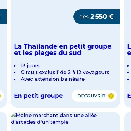
€
2 550
€
dès
La Thaïlande en petit groupe
L
et les plages du sud
e
13 jours
Circuit exclusif de 2 à 12 voyageurs
Avec extension balnéaire
En petit groupe
E
DÉCOUVRIR
LA
DE
THAÏLANDE
EN
PETIT
GROUPE
ET