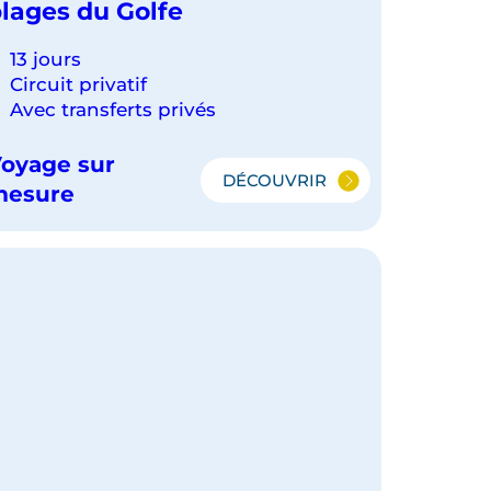
lages du Golfe
13 jours
Circuit privatif
Avec transferts privés
oyage sur
DÉCOUVRIR
DU
mesure
NORD
THAÏLANDAIS
AUX
PLAGES
DU
GOLFE