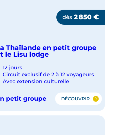
2 850
€
dès
a Thaïlande en petit groupe
t le Lisu lodge
12 jours
Circuit exclusif de 2 à 12 voyageurs
Avec extension culturelle
n petit groupe
DÉCOUVRIR
LA
THAÏLANDE
EN
PETIT
GROUPE
ET