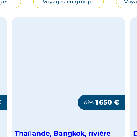
ges
Voyages en groupe
Voya
€
1 650
€
dès
Thaïlande, Bangkok, rivière
D