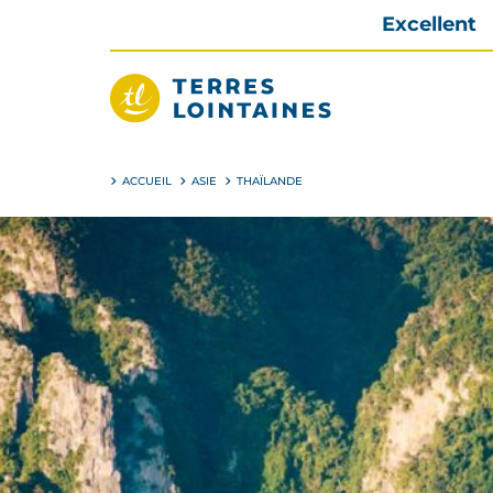
Aller
Excellent
directement
au
contenu
Terres
Lointaines
ACCUEIL
ASIE
THAÏLANDE