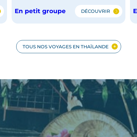
En petit groupe
E
DÉCOUVRIR
ANGKOR
ET
LA
THAÏLANDE
EN
DE
PETIT
TOUS NOS VOYAGES EN THAÏLANDE
GROUPE