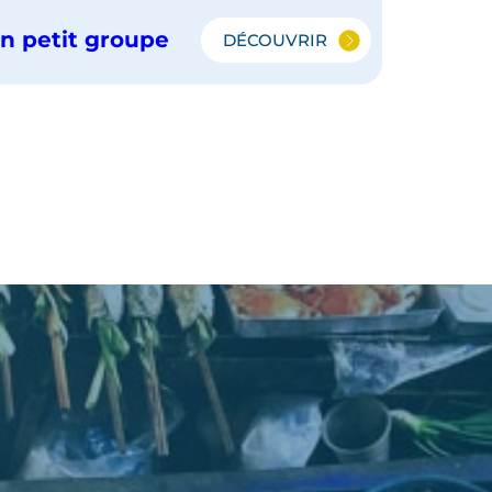
n petit groupe
DÉCOUVRIR
LUANG
PRABANG
ET
LA
THAÏLANDE
EN
PETIT
GROUPE