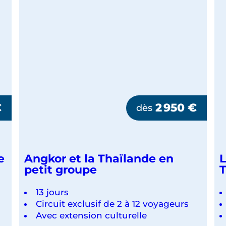
LES
PLAGES
DU
SUD
€
2 950
€
dès
e
Angkor et la Thaïlande en
L
petit groupe
T
13 jours
Circuit exclusif de 2 à 12 voyageurs
Avec extension culturelle