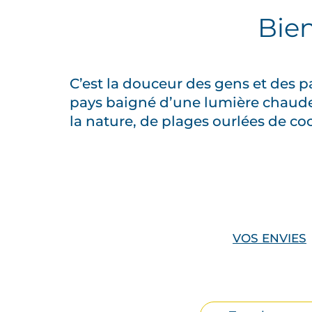
Bie
C’est la douceur des gens et des p
pays baigné d’une lumière chaude 
la nature, de plages ourlées de co
V
o
u
s
VOS ENVIES
s
e
r
e
Filtrer