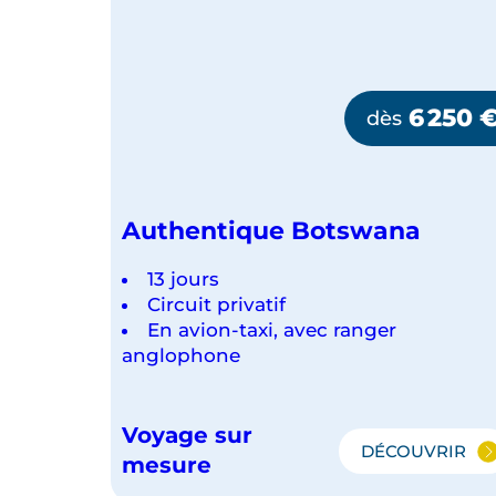
e
n
e
z
6 250
dès
p
a
r
Authentique Botswana
t
à
13 jours
u
Circuit privatif
n
En avion-taxi, avec ranger
s
anglophone
a
f
Voyage sur
a
DÉCOUVRIR
AUTHENT
mesure
r
BOTSWA