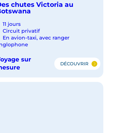
es chutes Victoria au
Botswana
11 jours
Circuit privatif
En avion-taxi, avec ranger
nglophone
oyage sur
DÉCOUVRIR
DES
mesure
CHUTES
VICTORIA
AU
BOTSWANA