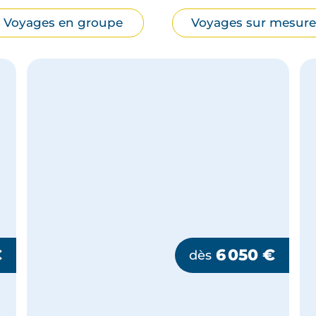
Voyages en groupe
Voyages sur mesure
€
6 050
€
dès