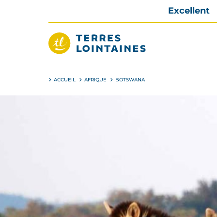
Aller
Excellent
directement
au
contenu
Terres
Lointaines
ACCUEIL
AFRIQUE
BOTSWANA