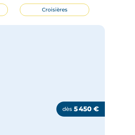
Croisières
5 450
€
dès