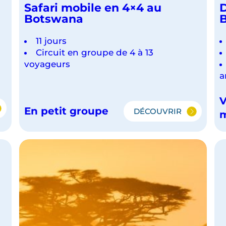
Safari mobile en 4×4 au
D
Botswana
11 jours
Circuit en groupe de 4 à 13
voyageurs
a
V
En petit groupe
DÉCOUVRIR
IEL
SAFARI
MOBILE
NA
EN
4×4
AU
BOTSWANA