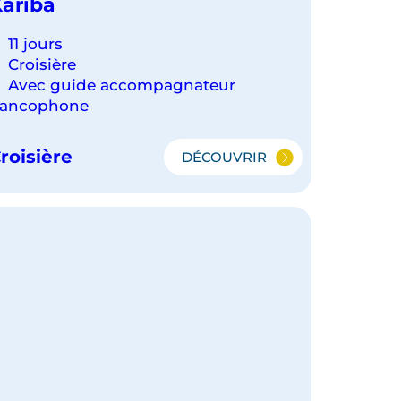
ariba
11 jours
Croisière
Avec guide accompagnateur
rancophone
roisière
DÉCOUVRIR
SAFARI-
CROISIÈRE
EN
AFRIQUE
AUSTRALE,
DU
ZAMBÈZE
AU
LAC
KARIBA