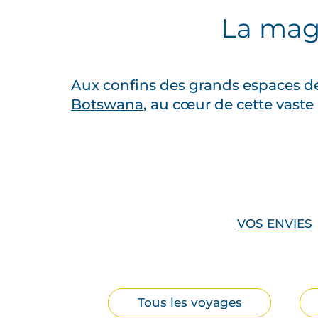
La magi
Aux confins des grands espaces de
Botswana
, au cœur de cette vaste
U
n
s
a
VOS ENVIES
f
a
r
i
Filtrer
Tous les voyages
par
à