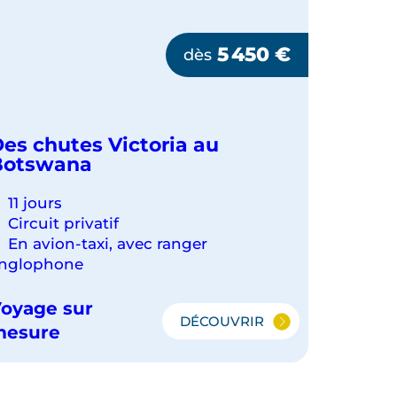
5 450
€
dès
es chutes Victoria au
Botswana
11 jours
Circuit privatif
En avion-taxi, avec ranger
nglophone
oyage sur
DÉCOUVRIR
DES
mesure
CHUTES
VICTORIA
AU