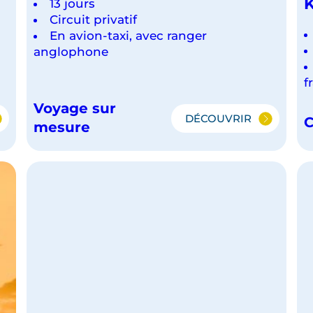
K
13 jours
Circuit privatif
En avion-taxi, avec ranger
anglophone
f
Voyage sur
DÉCOUVRIR
C
IEL
AUTHENTIQUE
mesure
BOTSWANA
NA