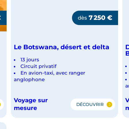
€
7 250
€
dès
Le Botswana, désert et delta
D
13 jours
Circuit privatif
En avion-taxi, avec ranger
anglophone
a
Voyage sur
V
DÉCOUVRIR
LE
mesure
WE
BOTSWANA,
DÉSERT
NA
ET