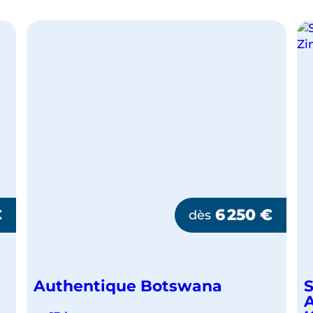
€
6 250
€
dès
Authentique Botswana
S
A