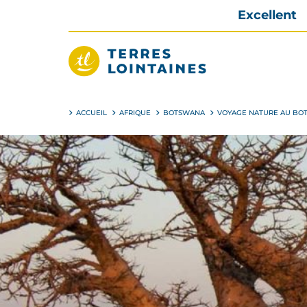
Aller
Excellent
directement
au
contenu
Terres
Lointaines
ACCUEIL
AFRIQUE
BOTSWANA
VOYAGE NATURE AU BO