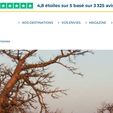
4,8 étoiles sur 5 basé sur 3 325 avi
NOS DESTINATIONS
VOS ENVIES
MAGAZINE
ALLER
AU
SOUS-
MENU
ENVIES
TSWANA