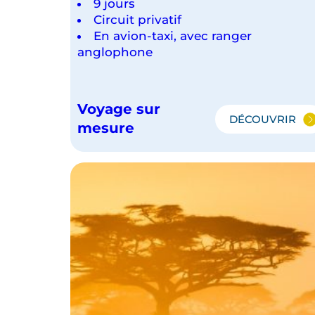
9 jours
c
Circuit privatif
œ
En avion-taxi, avec ranger
u
anglophone
r
d
u
Voyage sur
d
DÉCOUVRIR
L'ESSENT
mesure
e
DU
BOTSWA
l
t
a
d
e
l
’
O
k