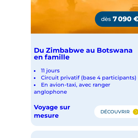
a
v
7 090
dès
a
n
g
o
Du Zimbabwe au Botswana
p
en famille
e
11 jours
r
Circuit privatif (base 4 participants)
m
En avion-taxi, avec ranger
e
anglophone
t
d
Voyage sur
DÉCOUVRIR
’
DU
mesure
ZIMBAB
a
AU
p
BOTSWA