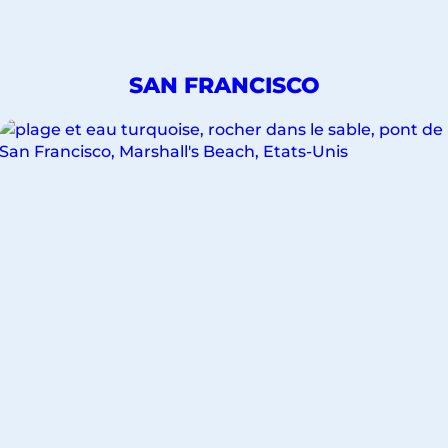
DÉCOUVREZ
SAN FRANCISCO
NOS
VOYAGES
POUR
LA
VILLE
DE