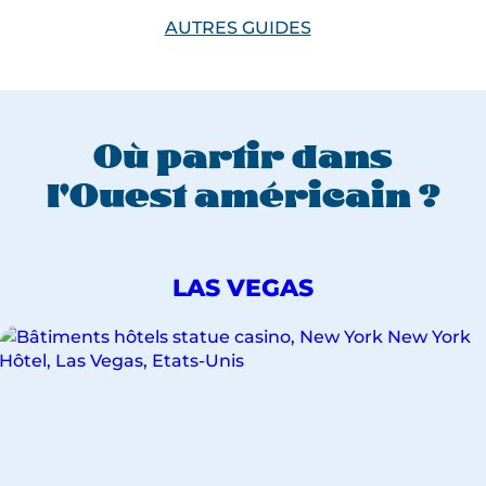
AUTRES GUIDES
Où partir dans
l'Ouest américain ?
DÉCOUVREZ
LAS VEGAS
NOS
VOYAGES
POUR
LA
VILLE
DE