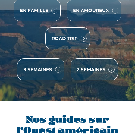
VOYAGE
VOYAGE
EN FAMILLE
EN AMOUREUX
VOYAGE
ROAD TRIP
3 SEMAINES
2 SEMAINES
Nos guides sur
l'Ouest américain