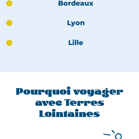
Bordeaux
pied
de
page
Lyon
Lille
Pourquoi voyager
avec Terres
Lointaines