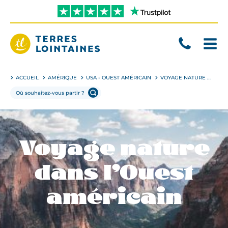
Aller
directement
au
contenu
Terres
Lointaines
ACCUEIL
AMÉRIQUE
USA - OUEST AMÉRICAIN
VOYAGE NATURE DANS L’OUEST AMÉRICAIN
Voyage nature
dans l’Ouest
américain