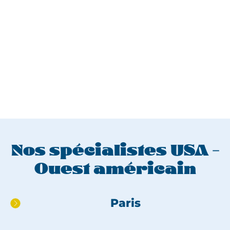
Nos spécialistes USA -
Ouest américain
Aller
Paris
directement
au