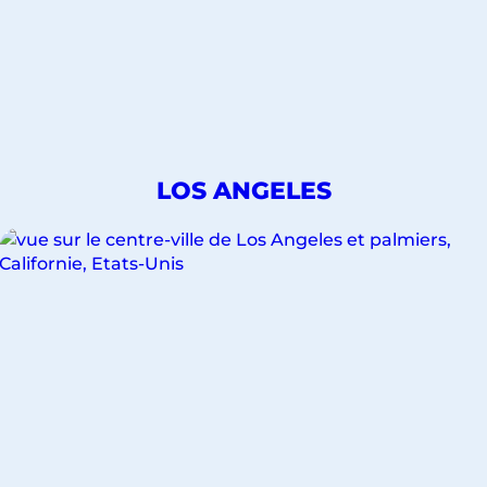
DÉCOUVREZ
LOS ANGELES
NOS
VOYAGES
POUR
LA
VILLE
DE