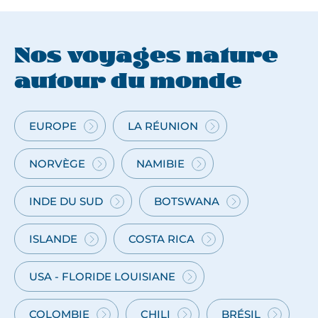
Nos voyages nature
autour du monde
EUROPE
LA RÉUNION
VOYAGE
VOYAGE
NATURE
NATURE
EN
À
NORVÈGE
NAMIBIE
VOYAGE
VOYAGE
EUROPE
LA
NATURE
NATURE
RÉUNION
EN
EN
INDE DU SUD
BOTSWANA
VOYAGE
VOYAGE
NORVÈGE
NAMIBIE
NATURE
NATURE
EN
AU
ISLANDE
COSTA RICA
VOYAGE
VOYAGE
INDE
BOTSWANA
NATURE
NATURE
DU
EN
AU
USA - FLORIDE LOUISIANE
SUD
VOYAGE
ISLANDE
COSTA
NATURE
RICA
EN
COLOMBIE
CHILI
BRÉSIL