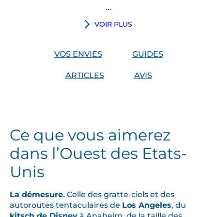
...
V
VOIR PLUS
i
v
VOS ENVIES
GUIDES
e
z
ARTICLES
AVIS
v
o
t
r
Ce que vous aimerez
e
r
dans l’Ouest des Etats-
o
Unis
m
a
n
La démesure.
Celle des gratte-ciels et des
c
autoroutes tentaculaires de
Los Angeles
, du
kitsch de Disney
à Anaheim, de la taille des