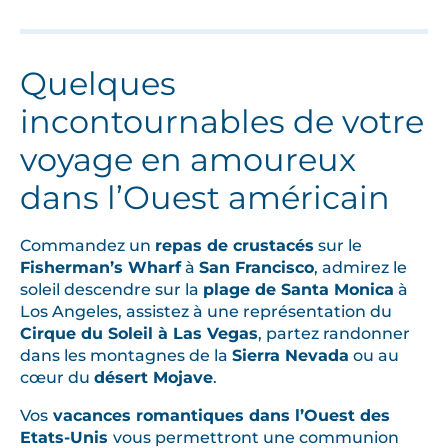
c
e
s
Quelques
,
s
incontournables de votre
u
voyage en amoureux
r
l
dans l’Ouest américain
e
s
Commandez un
repas de crustacés
sur le
r
Fisherman’s Wharf
à
San Francisco
, admirez le
o
soleil descendre sur la
plage de Santa Monica
à
u
Los Angeles, assistez à une représentation du
t
Cirque du Soleil à Las Vegas
, partez randonner
e
dans les montagnes de la
Sierra Nevada
ou au
s
cœur du
désert Mojave
.
t
Vos
vacances romantiques dans l’Ouest des
r
Etats-Unis
vous permettront une communion