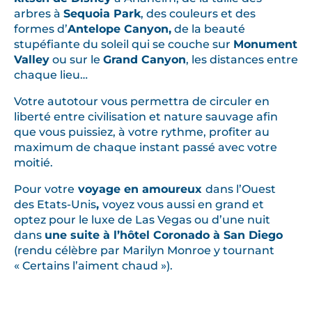
e
arbres à
Sequoia Park
, des couleurs et des
d
formes d’
Antelope Canyon,
de la beauté
a
stupéfiante du soleil qui se couche sur
Monument
n
Valley
ou sur le
Grand Canyon
, les distances entre
s
chaque lieu…
l
Votre autotour vous permettra de circuler en
e
liberté entre civilisation et nature sauvage afin
s
que vous puissiez, à votre rythme, profiter au
g
maximum de chaque instant passé avec votre
r
moitié.
a
Pour votre
voyage en amoureux
dans l’Ouest
n
des Etats-Unis
,
voyez vous aussi en grand et
d
optez pour le luxe de Las Vegas ou d’une nuit
s
dans
une suite à l’hôtel Coronado à San Diego
e
(rendu célèbre par Marilyn Monroe y tournant
s
« Certains l’aiment chaud »).
p
a