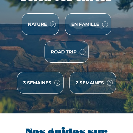
e
n
t
VOYAGE
VOYAGE
NATURE
EN FAMILLE
ê
t
e
à
VOYAGE
ROAD TRIP
t
ê
t
e
3 SEMAINES
2 SEMAINES
d
a
n
s
u
n
r
Nos guides sur