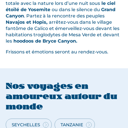
a
totale avec la nature lors d’une nuit sous
le ciel
ç
étoilé de Yosemite
ou dans le silence du
Grand
a
Canyon
. Partez à la rencontre des peuples
Navajos et Hopis,
arrêtez-vous dans le village
n
fantôme de Calico et émerveillez-vous devant les
t
habitations troglodytes de Mesa Verde et devant
d
les
hoodoos de Bryce Canyon.
a
n
Frissons et émotions seront au rendez-vous.
s
l
e
d
Nos voyages en
é
s
amoureux autour du
e
monde
r
t
e
SEYCHELLES
TANZANIE
VOYAGE
VOYAGE