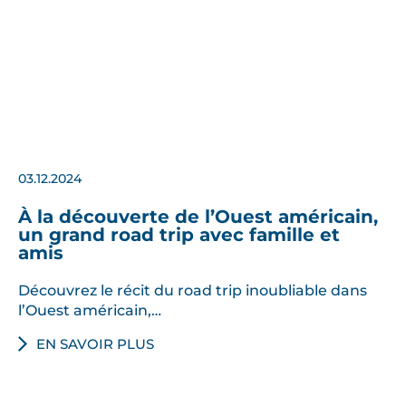
a
y
s
e
m
e
n
t
03.12.2024
e
t
À la découverte de l’Ouest américain,
s
un grand road trip avec famille et
o
amis
u
Découvrez le récit du road trip inoubliable dans
v
l’Ouest américain,…
e
n
EN SAVOIR PLUS
i
r