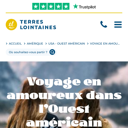
Aller
directement
au
contenu
Terres
Lointaines
ACCUEIL
AMÉRIQUE
USA - OUEST AMÉRICAIN
VOYAGE EN AMOUREUX DANS L’OUEST AMÉRICAIN
Voyage en
amoureux dans
l’Ouest
américain