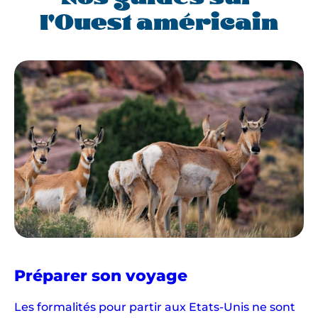
e
l'Ouest américain
s
t
a
u
r
a
n
t
c
h
i
c
d
e
dans
S
Préparer son voyage
l'Ouest
a
américain
Les formalités pour partir aux Etats-Unis ne sont
n