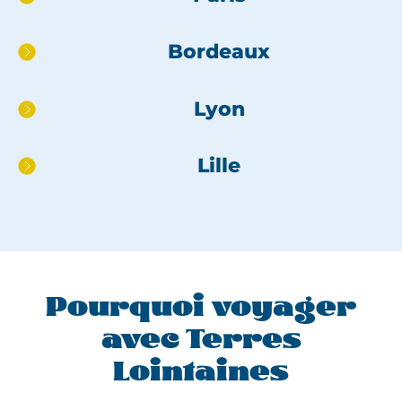
directement
au
Bordeaux
pied
de
page
Lyon
Lille
Pourquoi voyager
avec Terres
Lointaines