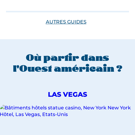
é
r
a
AUTRES GUIDES
i
r
e
s
Où partir dans
e
r
l'Ouest américain ?
a
p
o
DÉCOUVREZ
LAS VEGAS
n
NOS
c
VOYAGES
t
POUR
u
LA
é
VILLE
DE
d