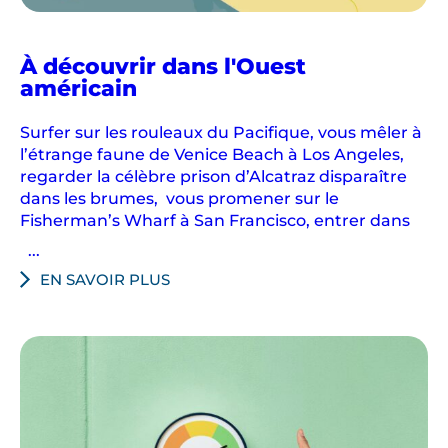
i
n
À découvrir dans l'Ouest
o
américain
s
e
Surfer sur les rouleaux du Pacifique, vous mêler à
t
l’étrange faune de Venice Beach à Los Angeles,
m
regarder la célèbre prison d’Alcatraz disparaître
e
dans les brumes, vous promener sur le
r
Fisherman’s Wharf à San Francisco, entrer dans
v
...
e
EN SAVOIR PLUS
i
l
l
e
s
n
a