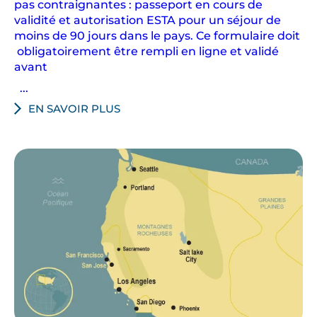
pas contraignantes : passeport en cours de
F
validité et autorisation ESTA pour un séjour de
r
moins de 90 jours dans le pays. Ce formulaire doit
a
obligatoirement être rempli en ligne et validé
n
avant
c
...
i
EN SAVOIR PLUS
s
c
o
.
E
n
t
r
e
c
a
s