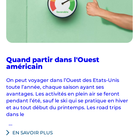
t
u
r
e
l
l
e
Quand partir dans l'Ouest
s
américain
,
v
On peut voyager dans l’Ouest des Etats-Unis
o
toute l’année, chaque saison ayant ses
t
avantages. Les activités en plein air se feront
r
pendant l’été, sauf le ski qui se pratique en hiver
e
et au tout début du printemps. Les road trips
i
dans le
t
...
i
EN SAVOIR PLUS
n