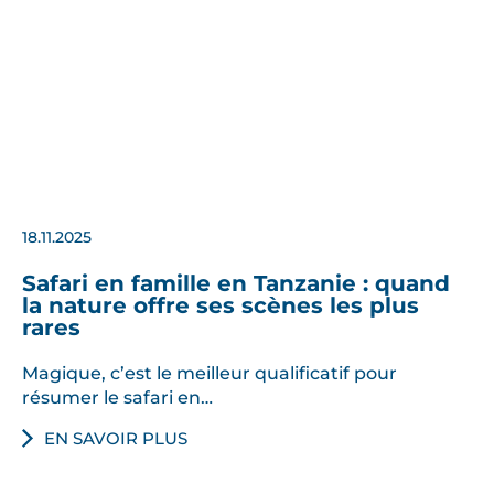
é
l
é
p
h
a
n
t
18.11.2025
s
,
Safari en famille en Tanzanie : quand
g
la nature offre ses scènes les plus
i
rares
r
Magique, c’est le meilleur qualificatif pour
a
résumer le safari en…
f
e
EN SAVOIR PLUS
s
,