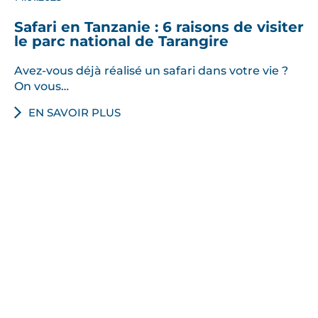
e
Safari en Tanzanie : 6 raisons de visiter
t
le parc national de Tarangire
d
e
Avez-vous déjà réalisé un safari dans votre vie ?
On vous…
s
m
EN SAVOIR PLUS
i
l
l
i
e
r
s
d
’
o
i