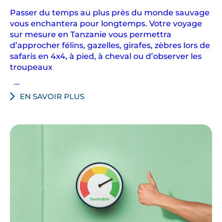
è
Passer du temps au plus près du monde sauvage
c
vous enchantera pour longtemps. Votre voyage
e
sur mesure en Tanzanie vous permettra
s
d’approcher félins, gazelles, girafes, zèbres lors de
d
safaris en 4x4, à pied, à cheval ou d’observer les
troupeaux
’
a
...
n
EN SAVOIR PLUS
i
m
a
u
x
s
a
u
v
a