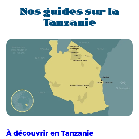
s
Nos guides sur la
m
i
Tanzanie
g
r
a
t
i
o
n
s
d
e
5
5
e
s
À découvrir en Tanzanie
p