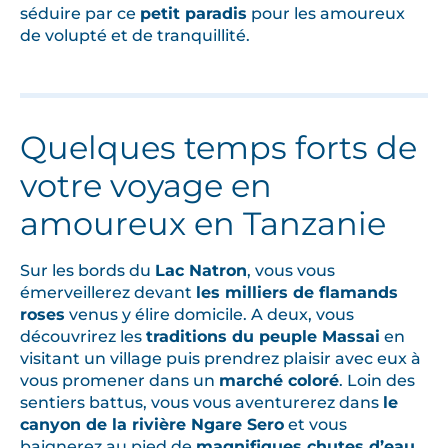
s
séduire par ce
petit paradis
pour les amoureux
p
de volupté et de tranquillité.
a
r
l
e
Quelques temps forts de
l
votre voyage en
e
v
amoureux en Tanzanie
e
r
Sur les bords du
Lac Natron
, vous vous
e
émerveillerez devant
les milliers de flamands
t
roses
venus y élire domicile. A deux, vous
l
découvrirez les
traditions du peuple Massai
en
e
visitant un village puis prendrez plaisir avec eux à
c
vous promener dans un
marché coloré
. Loin des
o
sentiers battus, vous vous aventurerez dans
le
canyon de la rivière Ngare Sero
et vous
u
baignerez au pied de
magnifiques chutes d’eau
.