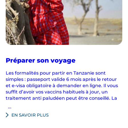
e
a
u
.
V
o
u
en
Préparer son voyage
s
Tanzanie
s
Les formalités pour partir en Tanzanie sont
e
simples : passeport valide 6 mois après le retour
r
et e-visa obligatoire à demander en ligne. Il vous
e
suffit d’avoir vos vaccins habituels à jour, un
z
traitement anti paludéen peut être conseillé. La
é
...
b
EN SAVOIR PLUS
l
o