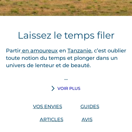
Laissez le temps filer
Partir
en amoureux
en
Tanzanie
, c’est oublier
toute notion du temps et plonger dans un
univers de lenteur et de beauté.
...
V
VOIR PLUS
o
s
VOS ENVIES
GUIDES
j
o
ARTICLES
AVIS
u