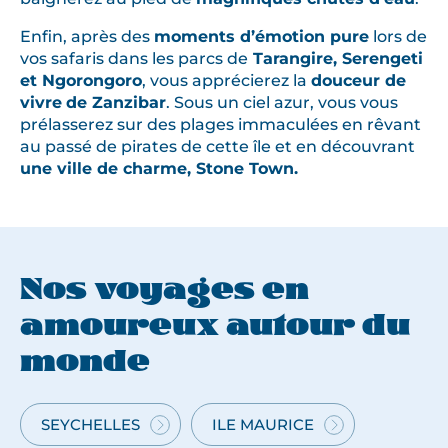
c
h
Enfin, après des
moments d’émotion pure
lors de
e
vos safaris dans les parcs de
Tarangire, Serengeti
r
et Ngorongoro
, vous apprécierez la
douceur de
vivre
de Zanzibar
. Sous un ciel azur, vous vous
d
prélasserez sur des plages immaculées en rêvant
u
au passé de pirates de cette île et en découvrant
s
une ville de charme, Stone Town.
o
l
e
i
l
Nos voyages en
,
amoureux autour du
l
a
monde
c
h
SEYCHELLES
ILE MAURICE
a
VOYAGE
VOYAGE