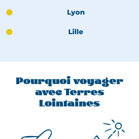
au
Lyon
pied
de
page
Lille
Pourquoi voyager
avec Terres
Lointaines