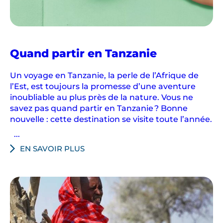
g
e
s
v
Quand partir en Tanzanie
e
r
Un voyage en Tanzanie, la perle de l’Afrique de
s
l’Est, est toujours la promesse d’une aventure
l
inoubliable au plus près de la nature. Vous ne
e
savez pas quand partir en Tanzanie ? Bonne
s
nouvelle : cette destination se visite toute l’année.
p
...
o
EN SAVOIR PLUS
i
n
t
s
d
’