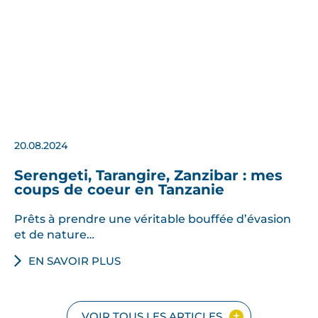
s
e
a
u
x
…
20.08.2024
Serengeti, Tarangire, Zanzibar : mes
coups de coeur en Tanzanie
Prêts à prendre une véritable bouffée d’évasion
et de nature…
EN SAVOIR PLUS
VOIR TOUS LES ARTICLES