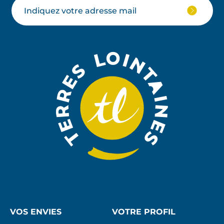
Votre
JE
M'ABON
email
À
LA
NEWSLE
VOS ENVIES
VOTRE PROFIL