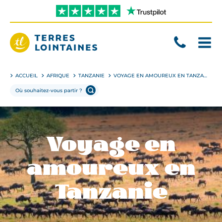
Aller
directement
au
contenu
Terres
Lointaines
ACCUEIL
AFRIQUE
TANZANIE
VOYAGE EN AMOUREUX EN TANZANIE
Voyage en
amoureux en
Tanzanie