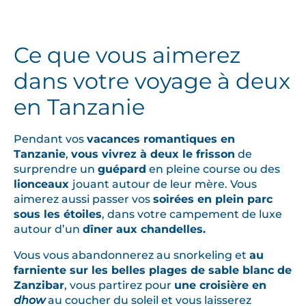
r
n
é
Ce que vous aimerez
e
s
dans votre voyage à deux
s
en Tanzanie
e
r
o
Pendant vos
vacances romantiques en
n
Tanzanie
,
vous vivrez à deux le frisson
de
surprendre un
guépard
en pleine course ou des
t
lionceaux
jouant autour de leur mère. Vous
r
aimerez aussi passer vos
soirées en plein parc
y
sous les étoiles
, dans votre campement de luxe
t
autour d’un
dîner aux chandelles.
h
Vous vous abandonnerez au snorkeling et
au
m
farniente sur les belles plages de sable blanc de
é
Zanzibar
, vous partirez pour
une croisière en
e
dhow
au coucher du soleil et vous laisserez