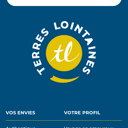
Votre
JE
M'ABON
email
À
LA
NEWSLE
VOS ENVIES
VOTRE PROFIL