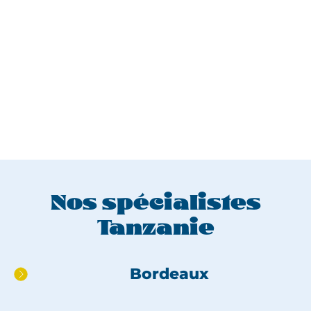
Nos spécialistes
Tanzanie
Aller
Bordeaux
directement
au