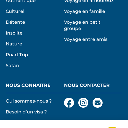
Authentique
Voyage en amoureux
Culturel
Voyage en famille
Détente
Voyage en petit
groupe
Insolite
Voyage entre amis
Nature
Road Trip
Safari
NOUS CONNAÎTRE
NOUS CONTACTER
Qui sommes-nous ?
Facebook
Instagram
Nous
contacter
Besoin d’un visa ?
par
email
Conditions générales