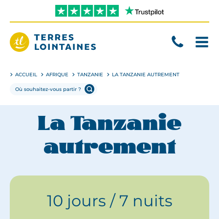
Aller
directement
au
contenu
Terres
Lointaines
ACCUEIL
AFRIQUE
TANZANIE
LA TANZANIE AUTREMENT
La Tanzanie
autrement
10 jours / 7 nuits