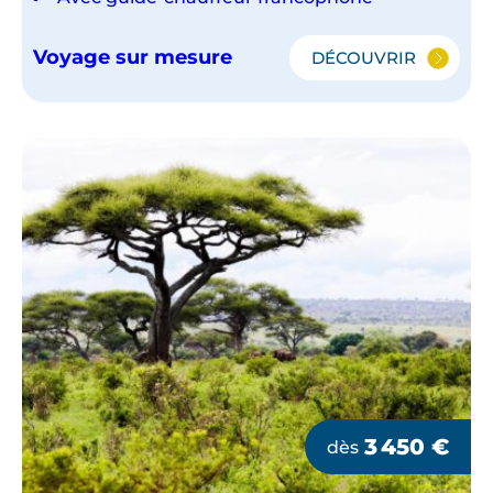
Voyage sur mesure
DÉCOUVRIR
DU
NGORONGOR
À
ZANZIBAR
3 450
€
dès