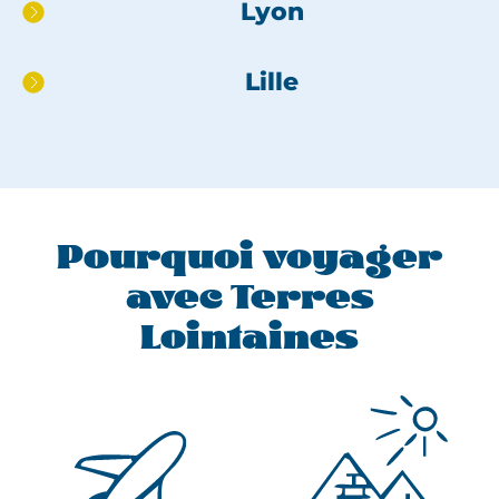
Lyon
pied
de
page
Lille
Pourquoi voyager
avec Terres
Lointaines