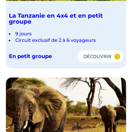
La Tanzanie en 4x4 et en petit
groupe
9 jours
Circuit exclusif de 2 à 6 voyageurs
En petit groupe
DÉCOUVRIR
LA
TANZANIE
EN
4X4
ET
EN
PETIT
GROUPE