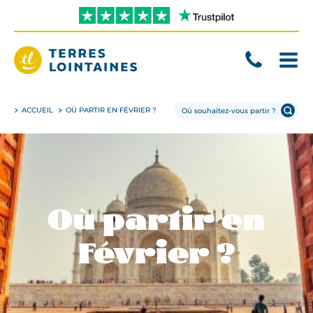
Aller
directement
au
contenu
Terres
Lointaines
ACCUEIL
OÙ PARTIR EN FÉVRIER ?
Où partir en
Février ?