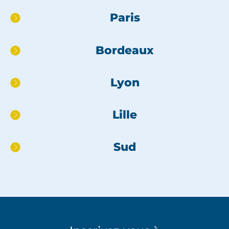
Aller
Paris
directement
au
Bordeaux
pied
de
page
Lyon
Lille
Sud