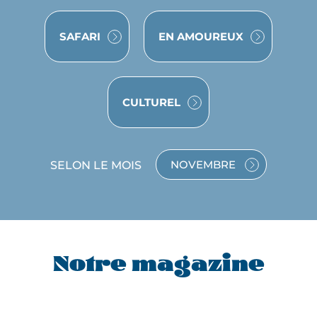
VOYAGE
VOYAGE
SAFARI
EN AMOUREUX
VOYAGE
CULTUREL
SELON LE MOIS
NOVEMBRE
VOYAGE
EN
NOVEMBRE
Notre magazine