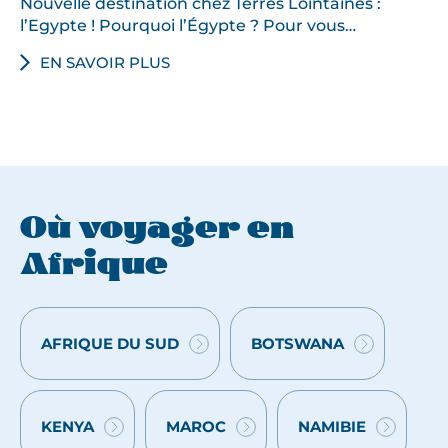
Nouvelle destination chez Terres Lointaines :
o
l’Egypte !​ Pourquoi l’Égypte ? Pour vous…
i
r
EN SAVOIR PLUS
e
d
e
c
e
p
Où voyager en
a
y
Afrique
s
e
s
AFRIQUE DU SUD
BOTSWANA
VOYAGES
VOYAGES
t
:
:
c
a
KENYA
MAROC
NAMIBIE
VOYAGES
VOYAGES
VOYAGES
p