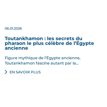
n
a
i
r
e
06.01.2026
d
’
Toutankhamon : les secrets du
pharaon le plus célèbre de l’Égypte
u
ancienne
n
e
Figure mythique de l’Égypte ancienne,
i
Toutankhamon fascine autant par la…
m
EN SAVOIR PLUS
m
e
n
s
e
r