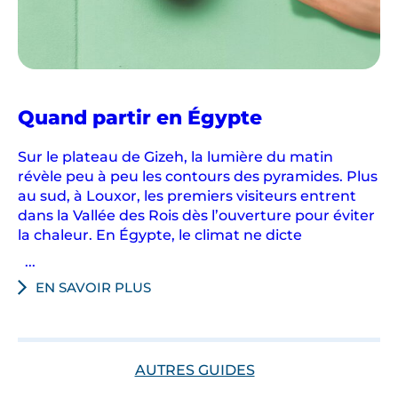
e
r
,
c
e
s
Quand partir en Égypte
n
Sur le plateau de Gizeh, la lumière du matin
o
révèle peu à peu les contours des pyramides. Plus
m
au sud, à Louxor, les premiers visiteurs entrent
s
dans la Vallée des Rois dès l’ouverture pour éviter
i
la chaleur. En Égypte, le climat ne dicte
l
...
l
EN SAVOIR PLUS
u
s
t
r
AUTRES GUIDES
e