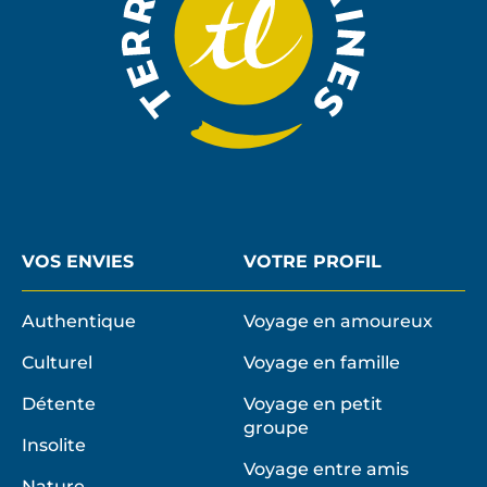
e
a
u
j
o
u
r
d
’
h
VOS ENVIES
VOTRE PROFIL
u
i
Authentique
Voyage en amoureux
?
Culturel
Voyage en famille
Q
Détente
Voyage en petit
u
groupe
e
Insolite
l
Voyage entre amis
Nature