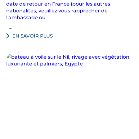
t
date de retour en France (pour les autres
r
nationalités, veuillez vous rapprocher de
e
l'ambassade ou
,
...
l
EN SAVOIR PLUS
e
s
é
g
y
p
t
o
l
o
g
u
e