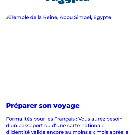
u
t
a
n
k
h
a
m
o
n
,
C
l
en
Préparer son voyage
é
Égypte
o
Formalités pour les Français : Vous aurez besoin
p
d’un passeport ou d’une carte nationale
â
d’identité valide encore au moins six mois après la