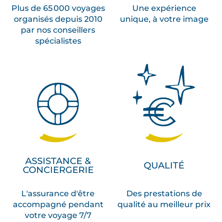
Plus de 65 000 voyages
Une expérience
a
organisés depuis 2010
unique, à votre image
n
par nos conseillers
t
spécialistes
i
q
u
e
,
l
e
s
s
e
ASSISTANCE &
QUALITÉ
CONCIERGERIE
u
l
L'assurance d'être
Des prestations de
e
accompagné pendant
qualité au meilleur prix
s
votre voyage 7/7
q