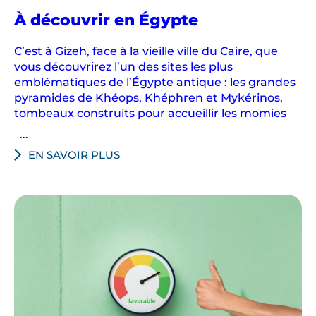
s
À découvrir en Égypte
C
h
C’est à Gizeh, face à la vieille ville du Caire, que
a
vous découvrirez l’un des sites les plus
m
emblématiques de l’Égypte antique : les grandes
p
pyramides de Khéops, Khéphren et Mykérinos,
o
tombeaux construits pour accueillir les momies
l
...
l
EN SAVOIR PLUS
i
o
n
e
t
C
a
r
t