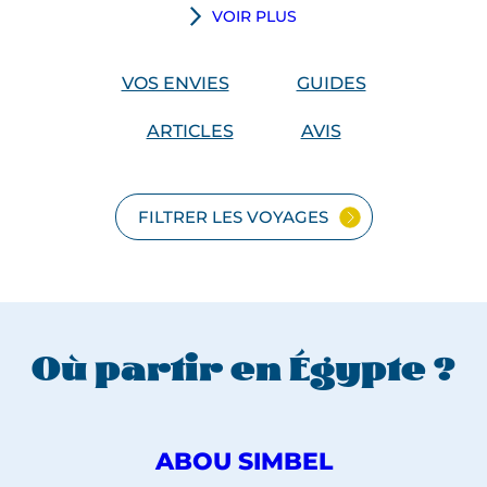
U
VOIR PLUS
n
v
VOS ENVIES
GUIDES
o
y
ARTICLES
AVIS
a
g
e
FILTRER LES VOYAGES
e
n
É
g
y
Où partir en Égypte ?
p
t
e
v
DÉCOUVREZ
ABOU SIMBEL
o
NOS