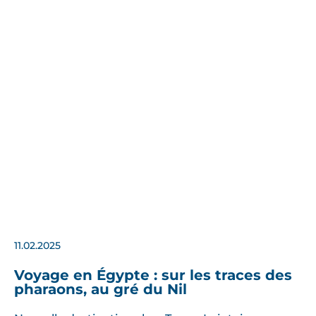
i
c
h
e
s
s
e
,
t
a
n
t
l
’
11.02.2025
h
i
Voyage en Égypte : sur les traces des
pharaons, au gré du Nil
s
t