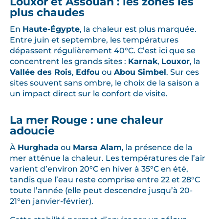
Louxor et Assouan : les zones les
plus chaudes
En
Haute-Égypte
, la chaleur est plus marquée.
Entre juin et septembre, les températures
dépassent régulièrement 40°C. C’est ici que se
concentrent les grands sites :
Karnak
,
Louxor
, la
Vallée des Rois
,
Edfou
ou
Abou Simbel
. Sur ces
sites souvent sans ombre, le choix de la saison a
un impact direct sur le confort de visite.
La mer Rouge : une chaleur
adoucie
À
Hurghada
ou
Marsa Alam
, la présence de la
mer atténue la chaleur. Les températures de l’air
varient d’environ 20°C en hiver à 35°C en été,
tandis que l’eau reste comprise entre 22 et 28°C
toute l’année (elle peut descendre jusqu’à 20-
21°en janvier-février).