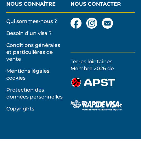
NOUS CONNAÎTRE
NOUS CONTACTER
Qui sommes-nous ?
Facebook
Instagram
Nous
contacter
Besoin d’un visa ?
par
email
Conditions générales
et particulières de
vente
Terres lointaines
l'Associati
Membre 2026 de
Mentions légales,
Profession
cookies
de
Solidarité
Protection des
du
données personnelles
Tourisme
Copyrights