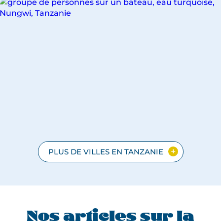
VOYAGES
POUR
LA
VILLE
DE
PLUS DE VILLES EN TANZANIE
OUVREZ
COUVREZ
IBAR
ONE
S
WN
AGES
YAGES
R
UR
E
LE
Nos articles sur la