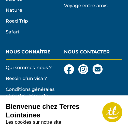
Voyage entre amis
Nature
Road Trip
Safari
NOUS CONNAÎTRE
NOUS CONTACTER
Qui sommes-nous ?
Facebook
Instagram
Nous
contacter
Besoin d’un visa ?
par
email
Conditions générales
et particulières de
vente
Terres lointaines
Bienvenue chez Terres
l'Associati
Membre 2026 de
Mentions légales,
Lointaines
Profession
cookies
Les cookies sur notre site
de