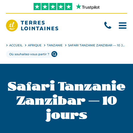
Aller
directement
au
contenu
Terres
Lointaines
ACCUEIL
AFRIQUE
TANZANIE
SAFARI TANZANIE ZANZIBAR — 10 JOURS
Safari Tanzanie
Zanzibar — 10
jours