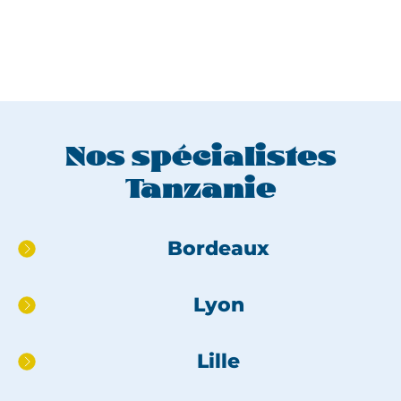
Nos spécialistes
Tanzanie
Aller
Bordeaux
directement
au
Lyon
pied
de
page
Lille