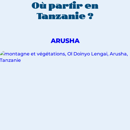
Où partir en
Tanzanie ?
DÉCOUVREZ
ARUSHA
NOS
VOYAGES
POUR
LA
VILLE
DE