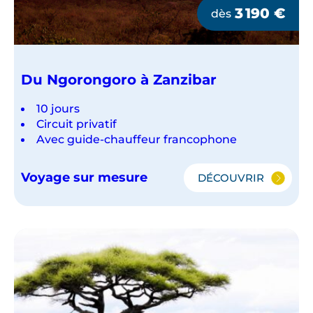
3 190
€
dès
Du Ngorongoro à Zanzibar
10 jours
Circuit privatif
Avec guide-chauffeur francophone
Voyage sur mesure
DÉCOUVRIR
DU
NGORONGOR
À
ZANZIBAR