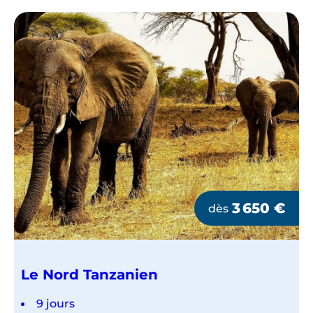
4X4
ET
EN
PETIT
GROUPE
3 650
€
dès
Le Nord Tanzanien
9 jours