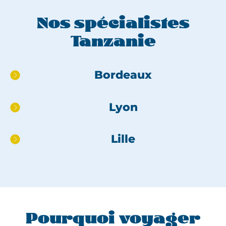
Nos spécialistes
Tanzanie
Aller
Bordeaux
directement
au
Lyon
pied
de
page
Lille
Pourquoi voyager