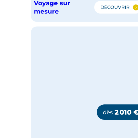
Voyage sur
DÉCOUVRIR
LES
mesure
GRANDS
PARCS
DE
L'OUEST
:
BRYCE
CANYON,
MONUME
VALLEY
ET
GRAND
CANYON
2 010
dès