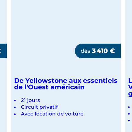
€
3 410
€
dès
De Yellowstone aux essentiels
L
de l'Ouest américain
V
g
21 jours
Circuit privatif
Avec location de voiture