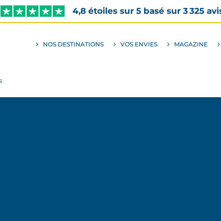
4,8 étoiles sur 5 basé sur 3 325 avi
NOS DESTINATIONS
VOS ENVIES
MAGAZINE
ALLER
AU
SOUS-
MENU
ENVIES
S