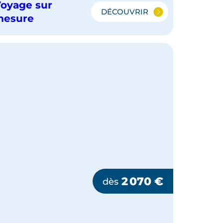
oyage sur
DÉCOUVRIR
L’OUEST
mesure
AMÉRICAIN
:
DE
LAS
VEGAS
À
YELLOWSTONE
VIA
LES
GRANDS
PARCS
2 070
€
dès