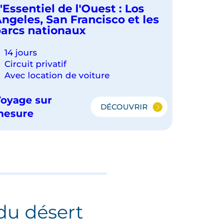
'Essentiel de l'Ouest : Los
ngeles, San Francisco et les
arcs nationaux
14 jours
Circuit privatif
Avec location de voiture
oyage sur
DÉCOUVRIR
L'ESSENTIEL
mesure
DE
L'OUEST
:
LOS
ANGELES,
SAN
FRANCISCO
ET
LES
du désert
PARCS