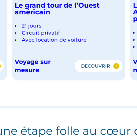
Le grand tour de l’Ouest
L
américain
A
p
21 jours
Circuit privatif
Avec location de voiture
Voyage sur
V
DÉCOUVRIR
LE
mesure
GRAND
TOUR
DE
CO
L’OUEST
AMÉRICAIN
une étape folle au cœur 