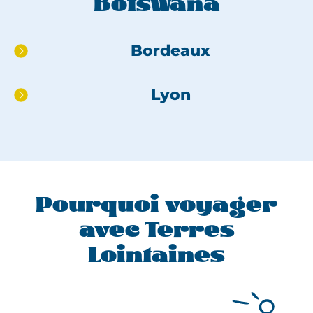
Botswana
Aller
Bordeaux
directement
au
Lyon
pied
de
page
Pourquoi voyager
avec Terres
Lointaines