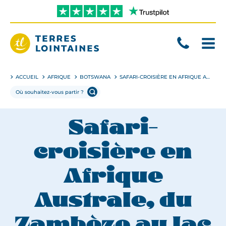
Aller
directement
au
contenu
Terres
Lointaines
ACCUEIL
AFRIQUE
BOTSWANA
SAFARI-CROISIÈRE EN AFRIQUE AUSTRALE, DU ZAMBÈZE AU LAC KARIBA
Safari-
croisière en
Afrique
Australe, du
Zambèze au lac