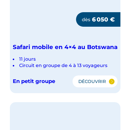
6 050
€
dès
Safari mobile en 4×4 au Botswana
11 jours
Circuit en groupe de 4 à 13 voyageurs
En petit groupe
DÉCOUVRIR
SAFARI
MOBILE
EN
4×4
AU
BOTSWANA