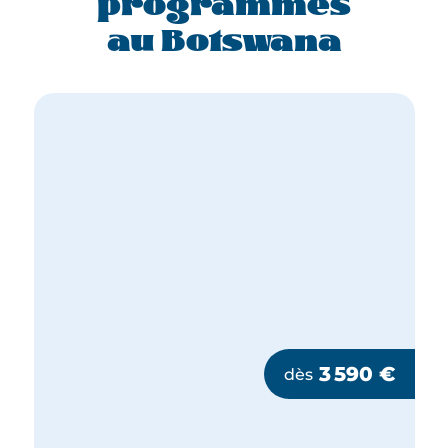
programmes
au Botswana
3 590
€
dès