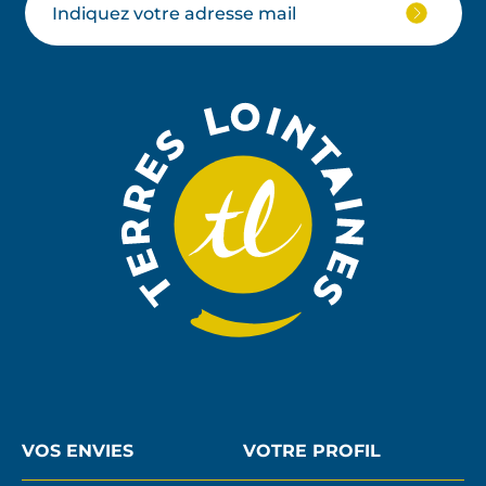
Votre
JE
M'ABON
email
À
LA
NEWSLE
VOS ENVIES
VOTRE PROFIL