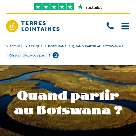
Aller
directement
au
contenu
Terres
Lointaines
ACCUEIL
AFRIQUE
BOTSWANA
QUAND PARTIR AU BOTSWANA ?
Quand partir
au Botswana ?