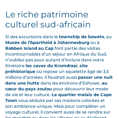
Le riche patrimoine
culturel sud-africain
Si des excursions dans le
township de
Soweto
, au
Musée de l’Apartheid à Johannesburg
ou à
Robben Island
au
Cap
font partie des visites
incontournables d’un séjour en Afrique du Sud,
n’oubliez pas pour autant d’inclure dans votre
itinéraire
les caves du Kromdraai
,
site
préhistorique
où repose un squelette âgé de 3,5
millions d’années. Il faudrait aussi
passer une nuit
dans une hutte
dans les environs d’Eshowe,
au
cœur du pays zoulou
pour découvrir leur mode
de vie et leur culture.
Le quartier malais de Cape
Town
vous séduira par ses maisons colorées et
son ambiance unique. Mais pour compléter un
voyage culturel, il convient aussi de se rendre sur
les marchés ou dans les villages où se déclinent