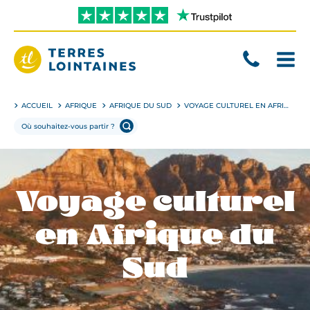
Aller
directement
au
contenu
Terres
Lointaines
ACCUEIL
AFRIQUE
AFRIQUE DU SUD
VOYAGE CULTUREL EN AFRIQUE DU SUD
Voyage culturel
en Afrique du
Sud