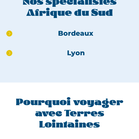
Nos spécialistes
Afrique du Sud
Aller
Bordeaux
directement
au
Lyon
pied
de
page
Pourquoi voyager
avec Terres
Lointaines