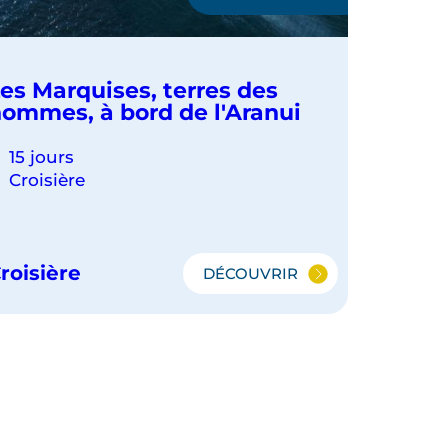
es Marquises, terres des
ommes, à bord de l'Aranui
15 jours
Croisière
roisière
DÉCOUVRIR
LES
MARQUISES,
TERRES
DES
HOMMES,
À
BORD
DE