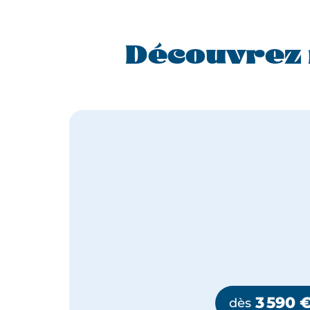
Découvrez 
3 590
dès