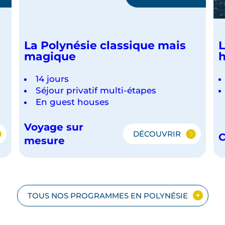
La Polynésie classique mais
L
magique
h
14 jours
Séjour privatif multi-étapes
En guest houses
Voyage sur
DÉCOUVRIR
C
LA
mesure
URNABLES
POLYNÉSIE
CLASSIQUE
MAIS
IE
MAGIQUE
TOUS NOS PROGRAMMES EN POLYNÉSIE