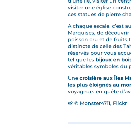
d’une île, visiter un centr
visiter une église constr
ces statues de pierre cha
A chaque escale, c’est a
Marquises, de découvrir 
poisson cru et de fruits
distincte de celle des Ta
réservés pour vous accuei
tel que les
bijoux en boi
véritables symboles du 
Une
croisière aux Îles M
les plus éloignés au m
voyageurs en quête d’ave
📸 © Monster4711, Flickr