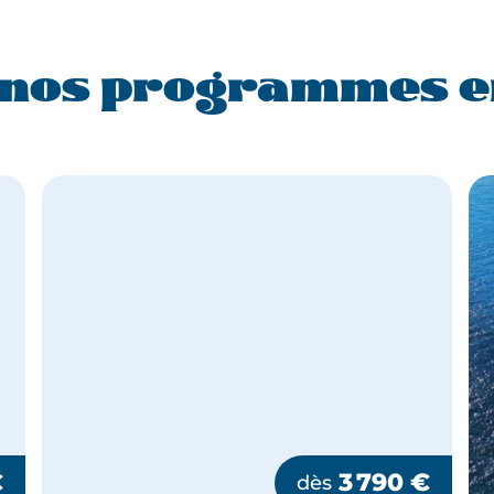
nos programmes e
€
3 790
€
dès