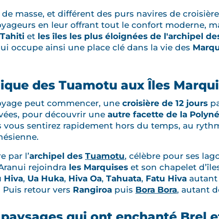
 de masse, et différent des purs navires de croisièr
voyageurs en leur offrant tout le confort moderne, ma
Tahiti
et
les îles les plus éloignées de l'archipel d
nui occupe ainsi une place clé dans la vie des
Marqu
nique des Tuamotu aux Îles Marqu
i voyage peut commencer, une
croisière de 12 jours
pa
ervées, pour découvrir une
autre facette de la Polyné
 vous sentirez rapidement hors du temps, au rythm
nésienne.
 par l’
archipel des
Tuamotu
, célèbre pour ses lag
'Aranui rejoindra
les Marquises
et son chapelet d’île
 Hiva
,
Ua Huka
,
Hiva Oa
,
Tahuata
,
Fatu Hiva
autant 
 Puis retour vers
Rangiroa
puis
Bora Bora
, autant 
paysages qui ont enchanté Brel 