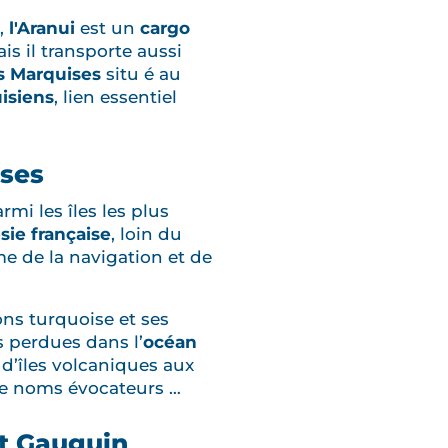
e,
l'Aranui
est un
cargo
is il transporte aussi
es Marquises
situ é au
isiens
, lien essentiel
ises
rmi les îles les plus
sie française
, loin du
e de la navigation et de
ons turquoise et ses
s perdues dans l’
océan
d’îles volcaniques aux
de noms évocateurs …
et Gauguin