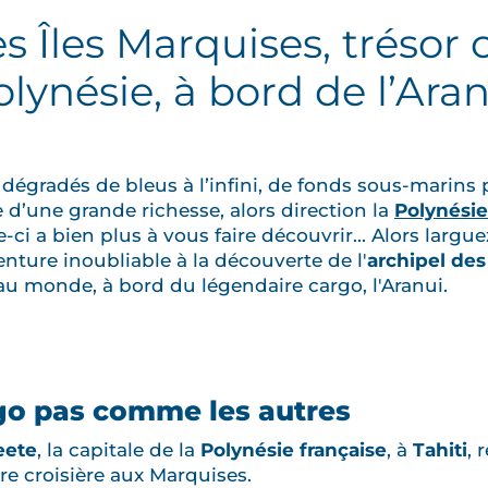
es Îles Marquises, trésor 
lynésie, à bord de l’Ara
e dégradés de bleus à l’infini, de fonds sous-marins 
 d’une grande richesse, alors direction la
Polynésie
e-ci a bien plus à vous faire découvrir... Alors largu
ture inoubliable à la découverte de l'
archipel de
 au monde, à bord du légendaire cargo, l'Aranui.
rgo pas comme les autres
eete
, la capitale de la
Polynésie française
, à
Tahiti
, 
e croisière aux Marquises.