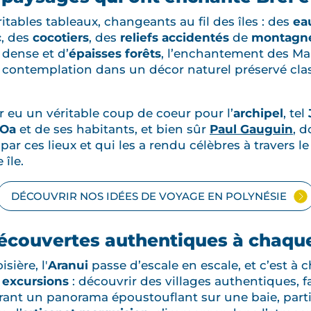
tables tableaux, changeants au fil des îles : des
eau
c
, des
cocotiers
, des
reliefs accidentés
de
montagn
 dense et d’
épaisses forêts
, l’enchantement des Ma
 la contemplation dans un décor naturel préservé cl
r eu un véritable coup de coeur pour l’
archipel
, tel
 Oa
et de ses habitants, et bien sûr
Paul Gauguin
, d
 ces lieux et qui les a rendu célèbres à travers 
île.
DÉCOUVRIR NOS IDÉES DE VOYAGE EN POLYNÉSIE
écouvertes authentiques à chaqu
sière, l'
Aranui
passe d’escale en escale, et c’est à 
 excursions
: découvrir des villages authentiques, 
ant un panorama époustouflant sur une baie, parti