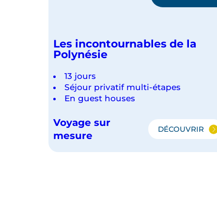
Les incontournables de la
Polynésie
13 jours
Séjour privatif multi-étapes
En guest houses
Voyage sur
DÉCOUVRIR
LES
mesure
INCONTO
DE
LA
POLYNÉS