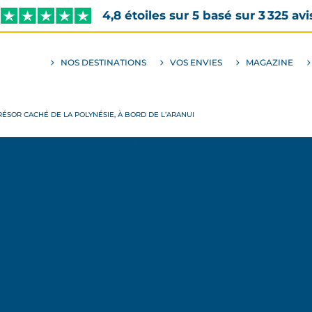
4,8 étoiles sur 5 basé sur 3 325 avi
NOS DESTINATIONS
VOS ENVIES
MAGAZINE
ALLER
AU
SOUS-
MENU
ENVIES
RÉSOR CACHÉ DE LA POLYNÉSIE, À BORD DE L’ARANUI