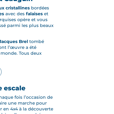
x cristallines
bordées
es
avec des
falaises
et
rquises opère et vous
assé parmi les plus beaux
Jacques Brel
tombé
ont l’œuvre a été
le monde. Tous deux
e escale
chaque fois l’occasion de
faire une marche pour
r en 4x4 à la découverte