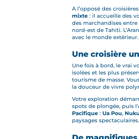
A l’opposé des croisières
mixte
: il accueille des 
des marchandises entre
nord-est de Tahiti. L’Ara
avec le monde extérieur.
Une croisière u
Une fois à bord, le vra
isolées et les plus prés
tourisme de masse. Vous
la douceur de vivre poly
Votre exploration démarre
spots de plongée, puis l
Pacifique
:
Ua Pou
,
Nuku
paysages spectaculaires.
De magnifiques 