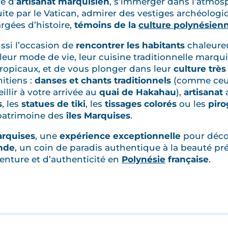
e d’
artisanat marquisien
, s’immerger dans l’atmos
uite par le Vatican, admirer des vestiges archéologi
rgées d’histoire,
témoins de la
culture polynésien
ussi l’occasion de
rencontrer les habitants
chaleureu
leur mode de vie, leur cuisine traditionnelle marqu
 tropicaux, et de vous plonger dans leur
culture très
hitiens :
danses et chants traditionnels
(comme ceux
llir à votre arrivée au
quai de Hakahau
),
artisanat
a
s
, les
statues de tiki
, les
tissages colorés
ou les
piro
patrimoine des
îles Marquises
.
arquises
, une
expérience exceptionnelle
pour déco
onde
, un coin de paradis authentique à la beauté pré
nture et d’authenticité en
Polynésie
française
.