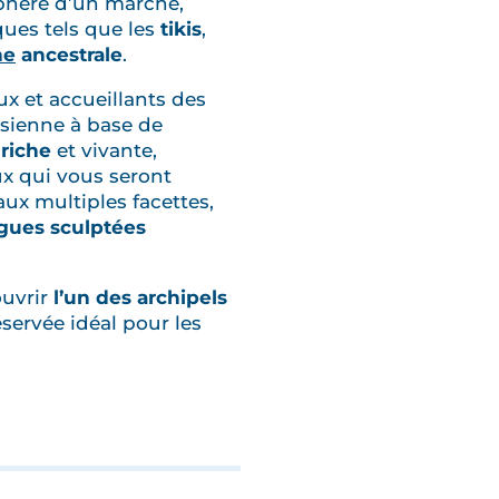
phère d’un marché,
ques tels que les
tikis
,
ne
ancestrale
.
x et accueillants des
isienne à base de
 riche
et vivante,
 qui vous seront
ux multiples facettes,
gues sculptées
uvrir
l’un des archipels
servée idéal pour les