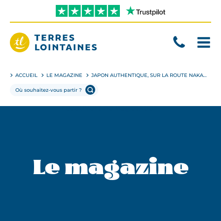
Aller
directement
au
contenu
Terres
Lointaines
ACCUEIL
LE MAGAZINE
JAPON AUTHENTIQUE, SUR LA ROUTE NAKASENDŌ DANS LA VALLÉE DE KISO
Le magazine