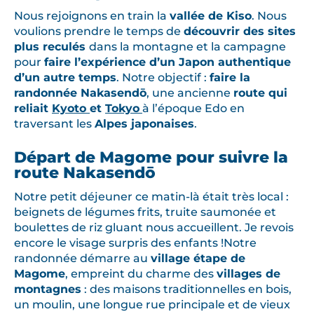
Nous rejoignons en train la
vallée de Kiso
. Nous
voulions prendre le temps de
découvrir des sites
plus reculés
dans la montagne et la campagne
pour
faire l’expérience d’un Japon authentique
d’un autre temps
. Notre objectif :
faire la
randonnée Nakasendō
, une ancienne
route qui
reliait
Kyoto
et
Tokyo
à l’époque Edo en
traversant les
Alpes japonaises
.
Départ de Magome pour suivre la
route Nakasendō
Notre petit déjeuner ce matin-là était très local :
beignets de légumes frits, truite saumonée et
boulettes de riz gluant nous accueillent. Je revois
encore le visage surpris des enfants !Notre
randonnée démarre au
village étape de
Magome
, empreint du charme des
villages de
montagnes
: des maisons traditionnelles en bois,
un moulin, une longue rue principale et de vieux