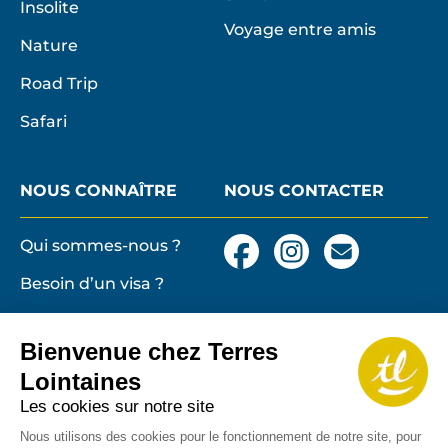
Insolite
Voyage entre amis
Nature
Road Trip
Safari
NOUS CONNAÎTRE
NOUS CONTACTER
Qui sommes-nous ?
Facebook
Instagram
Nous
contacter
Besoin d’un visa ?
par
email
Conditions générales
et particulières de
Bienvenue chez Terres
vente
Terres lointaines
Lointaines
l'Associati
Membre 2026 de
Mentions légales,
Les cookies sur notre site
Profession
cookies
de
Nous utilisons des cookies pour le fonctionnement de notre site, pour