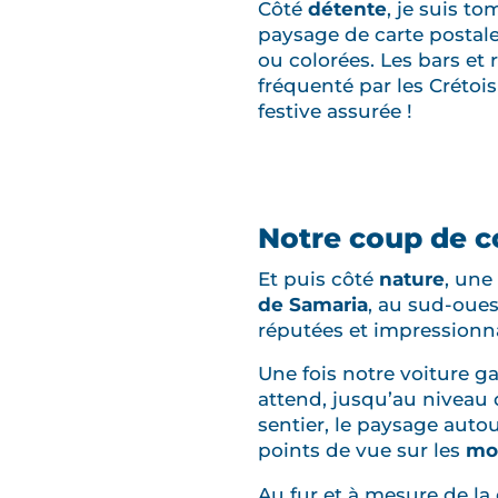
Côté
détente
, je suis t
paysage de carte postal
ou colorées. Les bars et r
fréquenté par les Crétoi
festive assurée !
Notre coup de c
Et puis côté
nature
, une
de Samaria
, au sud-oues
réputées et impressionna
Une fois notre voiture ga
attend, jusqu’au niveau
sentier, le paysage auto
points de vue sur les
mo
Au fur et à mesure de la 