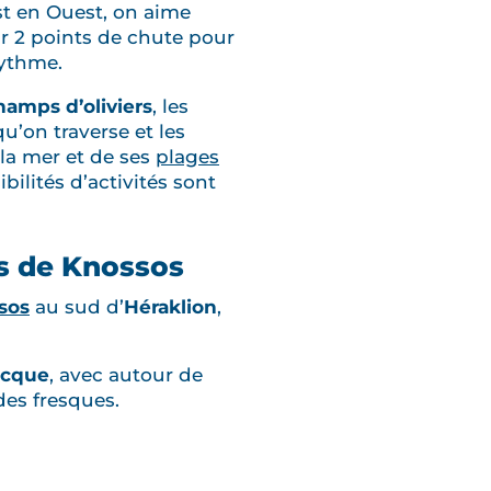
st en Ouest, on aime
r 2 points de chute pour
rythme.
hamps d’oliviers
, les
’on traverse et les
 la mer et de ses
plages
ibilités d’activités sont
is de Knossos
sos
au sud d’
Héraklion
,
ecque
, avec autour de
des fresques.