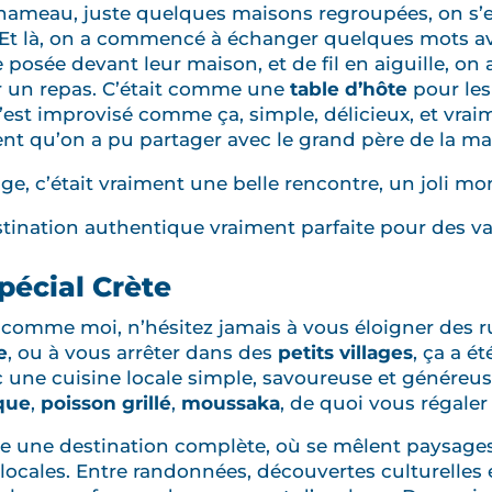
hameau, juste quelques maisons regroupées, on s’es
 Et là, on a commencé à échanger quelques mots ave
posée devant leur maison, et de fil en aiguille, on 
r un repas. C’était comme une
table d’hôte
pour les
s’est improvisé comme ça, simple, délicieux, et vra
nt qu’on a pu partager avec le grand père de la ma
ge, c’était vraiment une belle rencontre, un joli m
stination authentique vraiment parfaite pour des 
pécial Crète
comme moi, n’hésitez jamais à vous éloigner des ru
e
, ou à vous arrêter dans des
petits villages
, ça a é
ec une cuisine locale simple, savoureuse et généreu
que
,
poisson grillé
,
moussaka
, de quoi vous régaler 
e une destination complète, où se mêlent paysages
 locales. Entre randonnées, découvertes culturelles e