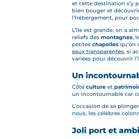
et cette destination s’y 
bien bouger et découvrir,
l’hébergement, pour pouv
L’île est grande, on a a
reliefs des
montagnes
, 
petites
chapelles
qu’on c
eaux transparentes
, si a
variées pour découvrir l’î
Un incontournabl
Côté
culture
et
patrimoi
un incontournable car ce 
L’occasion de se plonge
nous, les célèbres colon
Joli port et amb