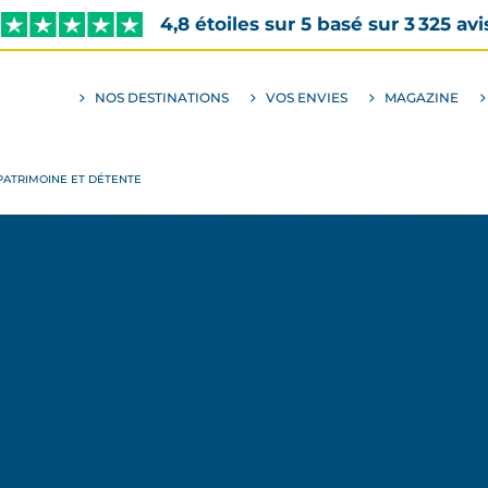
4,8 étoiles sur 5 basé sur 3 325 avi
NOS DESTINATIONS
VOS ENVIES
MAGAZINE
ALLER
AU
SOUS-
MENU
ENVIES
, PATRIMOINE ET DÉTENTE