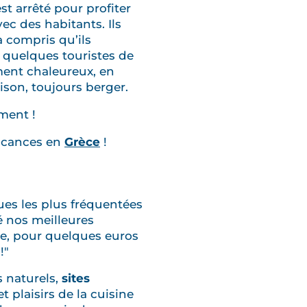
t arrêté pour profiter
c des habitants. Ils
a compris qu’ils
 quelques touristes de
iment chaleureux, en
ison, toujours berger.
oment !
vacances en
Grèce
!
es les plus fréquentées
té nos meilleures
se, pour quelques euros
!"
 naturels,
sites
t plaisirs de la cuisine