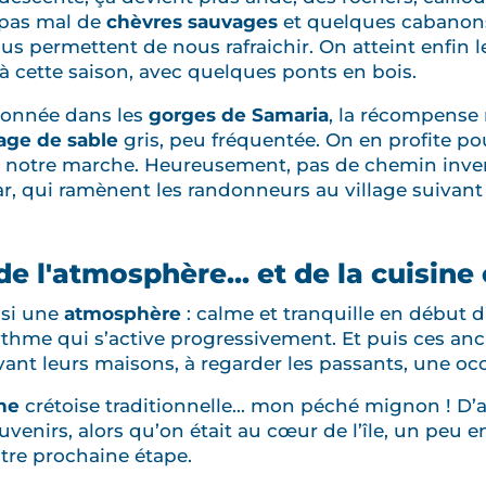
 pas mal de
chèvres sauvages
et quelques cabanons
s permettent de nous rafraichir. On atteint enfin le
ec à cette saison, avec quelques ponts en bois.
donnée dans les
gorges de Samaria
, la récompense 
age de sable
gris, peu fréquentée. On en profite po
de notre marche. Heureusement, pas de chemin inver
 car, qui ramènent les randonneurs au village suivan
e l'atmosphère... et de la cuisine 
ussi une
atmosphère
: calme et tranquille en début d
thme qui s’active progressivement. Et puis ces anci
vant leurs maisons, à regarder les passants, une oc
ne
crétoise traditionnelle... mon péché mignon ! D’ai
venirs, alors qu’on était au cœur de l’île, un peu en
otre prochaine étape.