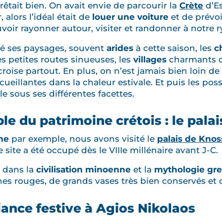
prêtait bien. On avait envie de parcourir la
Crète
d’E
 alors l’idéal était de
louer une voiture
et de prévoi
oir rayonner autour, visiter et randonner à notre 
imé ses paysages, souvent
arides
à cette saison, les
c
les petites routes sinueuses, les
villages
charmants qu
roise partout. En plus, on n’est jamais bien loin de
ccueillantes dans la chaleur estivale. Et puis les poss
le sous ses différentes facettes.
e du patrimoine crétois : le pala
ne
par exemple, nous avons visité le
palais de Knos
site a été occupé dès le VIIIe millénaire avant J-C.
r dans la
civilisation minoenne
et la
mythologie gr
nes rouges, de grands vases très bien conservés et 
iance festive à Agios Nikolaos