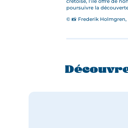
crétoise, l’île offre de
poursuivre la découvert
© 📸 Frederik Holmgren,
Découvre