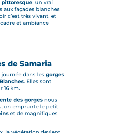
 pittoresque
, un vrai
ns aux façades blanches
ir c’est très vivant, et
li cadre et ambiance
es de Samaria
e journée dans les
gorges
 Blanches
. Elles sont
ur 16 km.
ente des gorges
nous
, on emprunte le petit
pins
et de magnifiques
x, la végétation devient