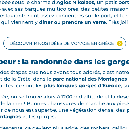
ombée sous le charme d’
Agios Nikolaos
, un petit
port
e avec ses barques multicolores, des petites maiso
estaurants sont assez concentrés sur le port, et le so
s qui viennent y
diner ou prendre un verre
. Très jo
DÉCOUVRIR NOS IDÉES DE VOYAGE EN GRÈCE
oeur : la randonnée dans les gorg
 des étapes que nous avons tous adorés, c’est notr
t de la Crète, dans le
parc national des Montagnes
ntes, ce sont les
plus longues gorges d’Europe
, s
rée, on se trouve alors à 1200m d’altitude et la
desc
 de la mer ! Bonnes chaussures de marche aux pieds
ur de nous est superbe, une végétation dense, des
ntagnes
et les gorges.
descente, ça devient plus aride, des rochers, caillou