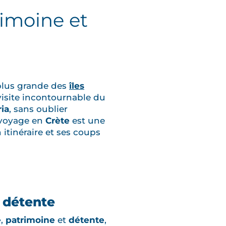
rimoine et
 plus grande des
îles
 visite incontournable du
ia
, sans oublier
e voyage en
Crète
est une
itinéraire et ses coups
 détente
e
,
patrimoine
et
détente
,