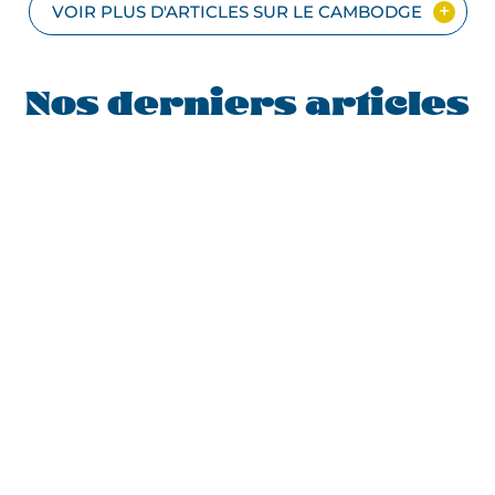
VOIR PLUS D'ARTICLES SUR LE CAMBODGE
Nos derniers articles
29.07.2022
08.04.2022
05.04.2022
01.04.2022
28.01.2022
25.01.2022
10.07.2021