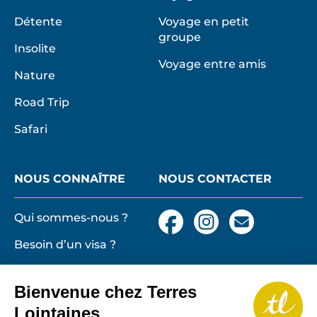
Détente
Voyage en petit
groupe
Insolite
Voyage entre amis
Nature
Road Trip
Safari
NOUS CONNAÎTRE
NOUS CONTACTER
Qui sommes-nous ?
Facebook
Instagram
Nous
contacter
Besoin d’un visa ?
par
email
Conditions générales
et particulières de
Bienvenue chez Terres
vente
Terres lointaines
Lointaines