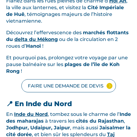
Flânez dans les rues pleines de charme d’
Hoi An
,
la ville aux lanternes, et visitez la
Cité Impériale
de Huê
, témoignages majeurs de l’histoire
vietnamienne.
Découvrez l’effervescence des
marchés flottants
du
delta du Mékong
ou de la circulation en 2
roues d’
Hanoï
!
Et pourquoi pas, prolongez votre voyage par une
pause balnéaire sur les
plages de l’île de Koh
Rong
!
FAIRE UNE DEMANDE DE DEVIS
📍 En Inde du Nord
En
Inde du Nord
, tombez sous le charme de l’
Inde
des maharajas
à travers les
cités du Rajasthan
,
Jodhpur, Udaipur, Jaipur
, mais aussi
Jaisalmer la
cité dorée
, et bien sûr les splendeurs du
Taj