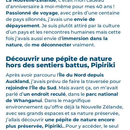
La Nouvelle-Zélande
, c’était mon cadeau
d’anniversaire à moi-même pour mes 40 ans !
Passionné de voyage
, avec près d’une centaine
de pays sillonnés, j’avais une
envie de
dépaysement
. Je suis plutôt attiré par la culture
d’un pays et les rencontres humaines mais cette
fois j’avais aussi envie d’
immersion dans la
nature
, de
me déconnecter
vraiment.
Découvrir une pépite de nature
hors des sentiers battus, Pipiriki
Après avoir parcouru l'
Île du Nord depuis
Auckland
, j’avais prévu de faire la traversée pour
rejoindre l'Île du Sud
. Mais avant ça, on m’avait
parlé d’
un endroit reculé
, dans le
parc national
de Whanganui
. Dans le magnifique
environnement qu’offre déjà la Nouvelle Zélande,
avec ses grands espaces et sa nature préservée,
j’allais découvrir
une pépite de nature encore
plus préservée, Pipiriki.
..Pour y accéder, le seul