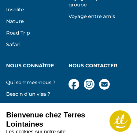
groupe
Insolite
Voyage entre amis
Nature
Road Trip
Safari
NOUS CONNAÎTRE
NOUS CONTACTER
Qui sommes-nous ?
Facebook
Instagram
Nous
contacter
Besoin d’un visa ?
par
email
Conditions générales
et particulières de
Bienvenue chez Terres
vente
Terres lointaines
Lointaines
l'Associati
Membre 2026 de
Mentions légales,
Les cookies sur notre site
Profession