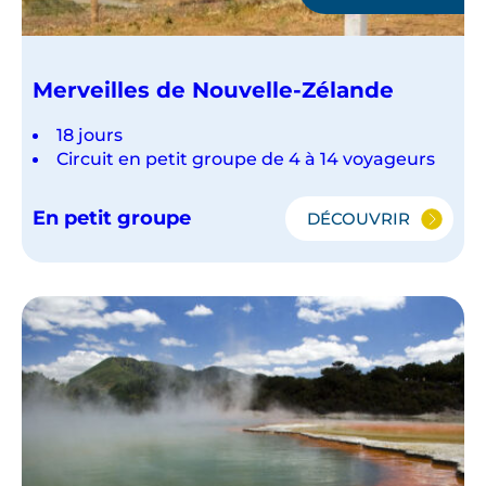
Merveilles de Nouvelle-Zélande
18 jours
Circuit en petit groupe de 4 à 14 voyageurs
En petit groupe
DÉCOUVRIR
MERVEILLES
DE
NOUVELLE-
ZÉLANDE