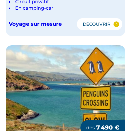
Circuit privatif
En camping-car
Voyage sur mesure
DÉCOUVRIR
LA
NOUVELLE-
ZÉLANDE
EN
CAMPING-
CAR
7 490
€
dès