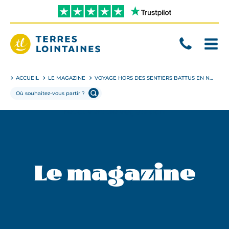
Aller
directement
au
contenu
Terres
Lointaines
ACCUEIL
LE MAGAZINE
VOYAGE HORS DES SENTIERS BATTUS EN NOUVELLE-ZÉLANDE
Le magazine