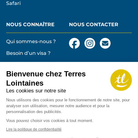
Safari
NOUS CONNAÎTRE
NOUS CONTACTER
Qui sommes-nous ?
Facebook
Instagram
Nous
contacter
Besoin d’un visa ?
par
email
Conditions générales
et particulières de
Bienvenue chez Terres
vente
Terres lointaines
Lointaines
l'Associati
Membre 2026 de
Mentions légales,
Les cookies sur notre site
Profession
cookies
Nous utilisons des cookies pour le fonctionnement de notre site, pour
de
analyser son utilisation, mesurer notre audience et pour la
Solidarité
Protection des
personnalisation des publicités.
du
données personnelles
Tourisme
Vous pouvez choisir vos cookies à tout moment.
Copyrights
Lire la politique de confidentialité