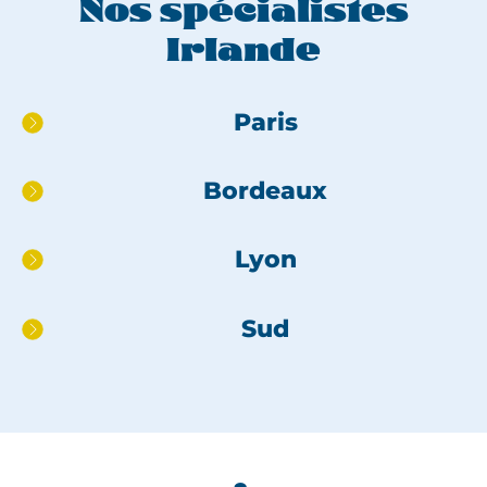
Nos spécialistes
Irlande
Aller
Paris
directement
au
Bordeaux
pied
de
page
Lyon
Sud