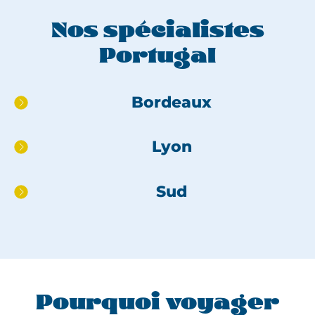
Nos spécialistes
Portugal
Aller
Bordeaux
directement
au
Lyon
pied
de
page
Sud
Pourquoi voyager