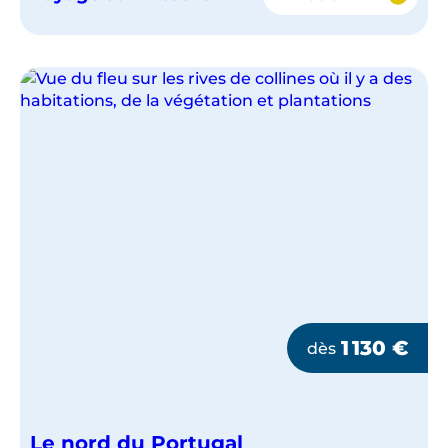
ESCAPADE
À
LISBONNE
1 130
€
dès
Le nord du Portugal