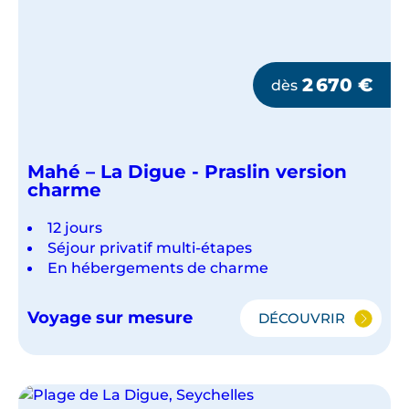
2 670
€
dès
Mahé – La Digue - Praslin version
charme
12 jours
Séjour privatif multi-étapes
En hébergements de charme
Voyage sur mesure
DÉCOUVRIR
MAHÉ
–
LA
DIGUE
-