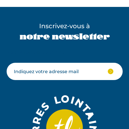
Inscrivez-vous à
notre newsletter
Ne pas remplir ce champ
Votre
JE
M'ABON
email
À
LA
NEWSLE