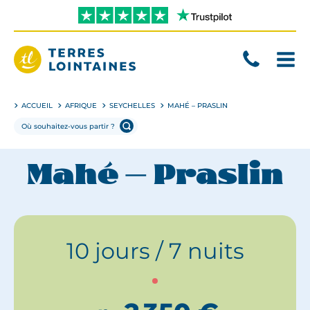
Aller
directement
au
contenu
Terres
Lointaines
ACCUEIL
AFRIQUE
SEYCHELLES
MAHÉ – PRASLIN
Mahé – Praslin
10 jours / 7 nuits