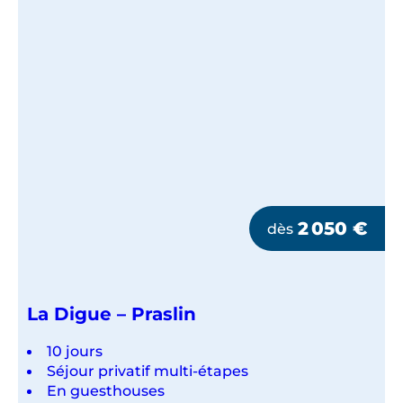
PRASLIN
VERSION
CHARME
2 050
€
dès
La Digue – Praslin
10 jours
Séjour privatif multi-étapes
En guesthouses