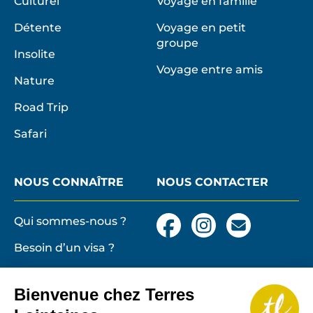
Culturel
Voyage en famille
Détente
Voyage en petit
groupe
Insolite
Voyage entre amis
Nature
Road Trip
Safari
NOUS CONNAÎTRE
NOUS CONTACTER
Qui sommes-nous ?
Facebook
Instagram
Nous
contacter
Besoin d’un visa ?
par
email
Conditions générales
et particulières de
Bienvenue chez Terres
vente
Terres lointaines