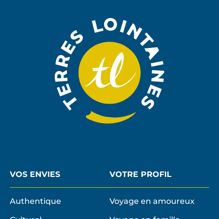
À
LA
NEWSLE
VOS ENVIES
VOTRE PROFIL
Authentique
Voyage en amoureux