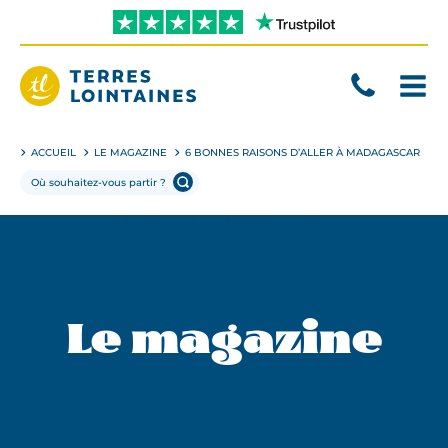
Aller
directement
au
contenu
Terres
Lointaines
ACCUEIL
LE MAGAZINE
6 BONNES RAISONS D’ALLER À MADAGASCAR
Le magazine