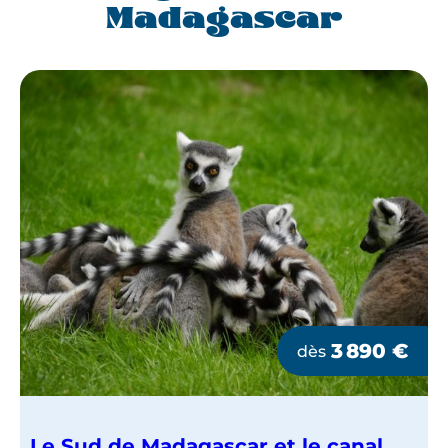
Madagascar
3 890
€
dès
Le Sud de Madagascar et le canal