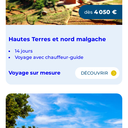
4 050
€
dès
Hautes Terres et nord malgache
14 jours
Voyage avec chauffeur-guide
Voyage sur mesure
DÉCOUVRIR
HAUTES
TERRES
ET
NORD
MALGACHE