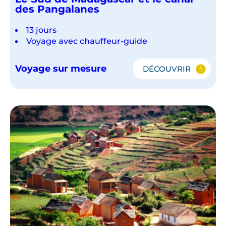
des Pangalanes
13 jours
Voyage avec chauffeur-guide
Voyage sur mesure
DÉCOUVRIR
LE
SUD
DE
MADAGASCAR
ET
LE
CANAL
DES
PANGALANES