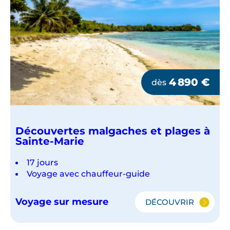
4 890
€
dès
Découvertes malgaches et plages à
Sainte-Marie
17 jours
Voyage avec chauffeur-guide
Voyage sur mesure
DÉCOUVRIR
DÉCOUVERTES
MALGACHES
ET