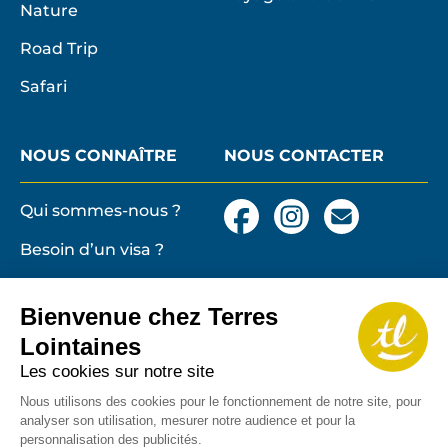
Nature
Road Trip
Safari
NOUS CONNAÎTRE
NOUS CONTACTER
Qui sommes-nous ?
Facebook
Instagram
Nous
contacter
Besoin d’un visa ?
par
email
Conditions générales
et particulières de
Bienvenue chez Terres
vente
Terres lointaines
Lointaines
l'Associati
Membre 2026 de
Mentions légales,
Les cookies sur notre site
Profession
cookies
de
Nous utilisons des cookies pour le fonctionnement de notre site, pour
analyser son utilisation, mesurer notre audience et pour la
Solidarité
Protection des
personnalisation des publicités.
du