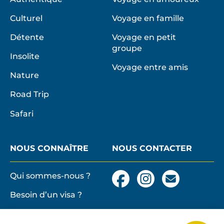
Culturel
Voyage en famille
Détente
Voyage en petit
groupe
Insolite
Voyage entre amis
Nature
Road Trip
Safari
NOUS CONNAÎTRE
NOUS CONTACTER
Qui sommes-nous ?
Facebook
Instagram
Nous
contacter
Besoin d’un visa ?
par
email
Conditions générales