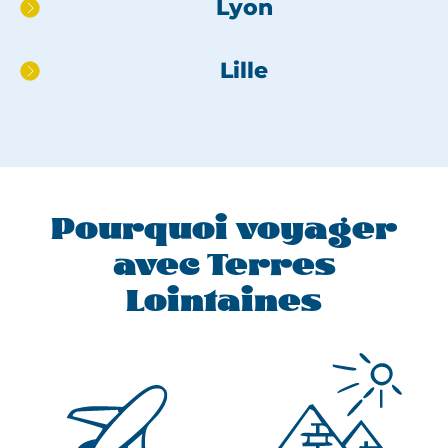
Lyon
pied
de
page
Lille
Pourquoi voyager
avec Terres
Lointaines