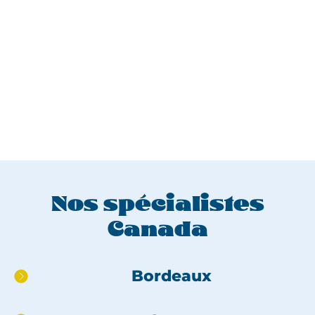
Nos spécialistes
Canada
Aller
Bordeaux
directement
au