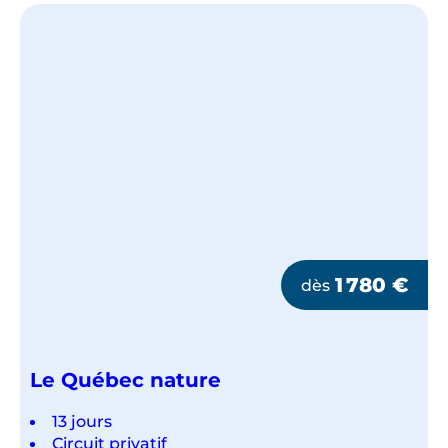
1 780
€
dès
Le Québec nature
13 jours
Circuit privatif