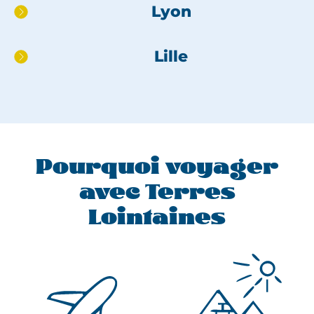
Lyon
pied
de
page
Lille
Pourquoi voyager
avec Terres
Lointaines