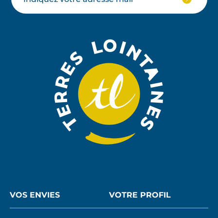
Votre
JE
M'ABON
email
À
LA
NEWSLE
VOS ENVIES
VOTRE PROFIL