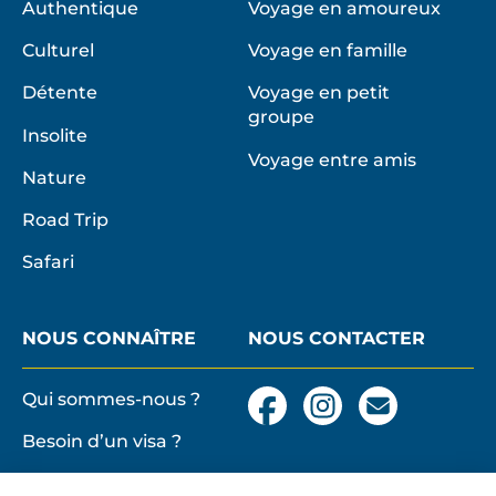
Authentique
Voyage en amoureux
Culturel
Voyage en famille
Détente
Voyage en petit
groupe
Insolite
Voyage entre amis
Nature
Road Trip
Safari
NOUS CONNAÎTRE
NOUS CONTACTER
Qui sommes-nous ?
Facebook
Instagram
Nous
contacter
Besoin d’un visa ?
par
email
Conditions générales