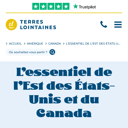
Aller
directement
au
contenu
Terres
Lointaines
ACCUEIL
AMÉRIQUE
CANADA
L’ESSENTIEL DE L’EST DES ÉTATS-UNIS ET DU CANADA
L’essentiel de
l’Est des États-
Unis et du
Canada