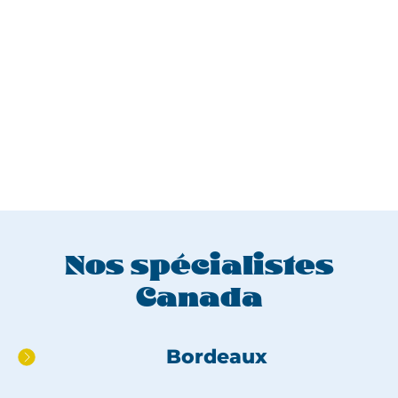
Nos spécialistes
Canada
Aller
Bordeaux
directement
au