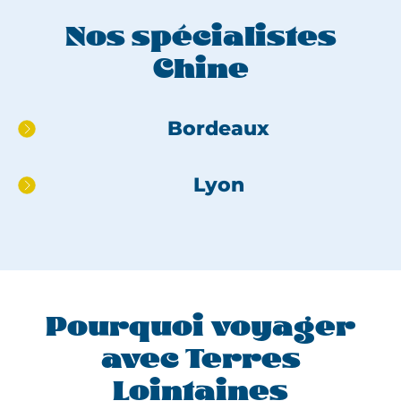
Nos spécialistes
Chine
Aller
Bordeaux
directement
au
Lyon
pied
de
page
Pourquoi voyager
avec Terres
Lointaines