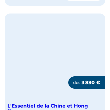
DE
LA
CHINE
ET
ZHANGJIAJIE
3 830
€
dès
L'Essentiel de la Chine et Hong