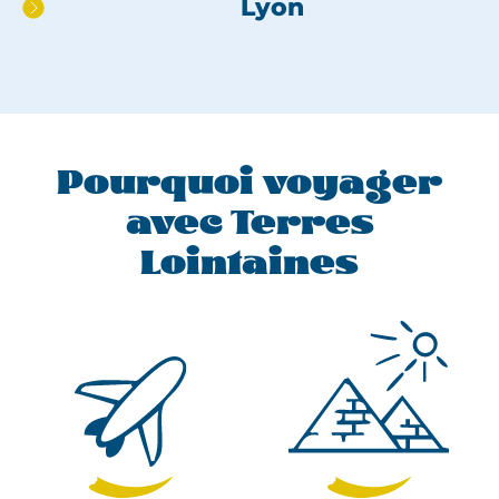
Lyon
pied
de
page
Pourquoi voyager
avec Terres
Lointaines