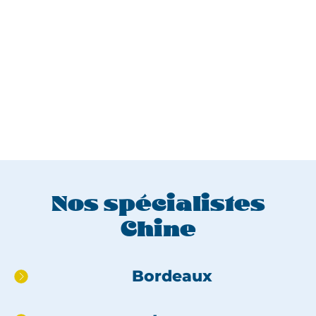
Nos spécialistes
Chine
Aller
Bordeaux
directement
au