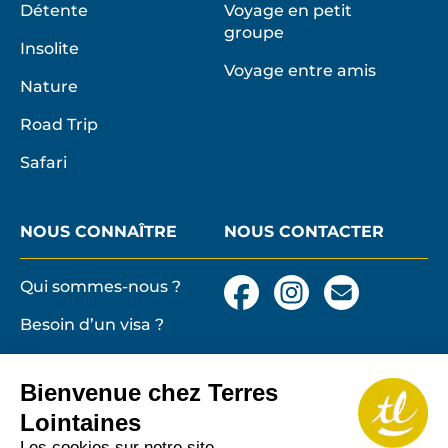
Détente
Voyage en petit
groupe
Insolite
Voyage entre amis
Nature
Road Trip
Safari
NOUS CONNAÎTRE
NOUS CONTACTER
Qui sommes-nous ?
Facebook
Instagram
Nous
contacter
Besoin d’un visa ?
par
email
Conditions générales
et particulières de
Bienvenue chez Terres
vente
Terres lointaines
Lointaines
l'Associati
Membre 2026 de
Mentions légales,
Les cookies sur notre site