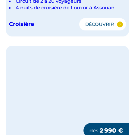
Circuit de 2 à 20 voyageurs
4 nuits de croisière de Louxor à Assouan
Croisière
DÉCOUVRIR
L'EGYPTE
:
TRÉSORS
DU
NIL
ET
DU
CAIRE
EN
GROUPE
2 990
€
dès