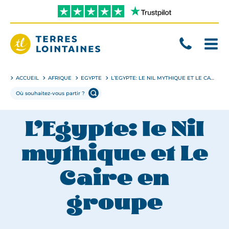
Aller
directement
au
contenu
Terres
Lointaines
ACCUEIL
AFRIQUE
EGYPTE
L’EGYPTE: LE NIL MYTHIQUE ET LE CAIRE EN GROUPE
L’Egypte: le Nil
mythique et Le
Caire en
groupe