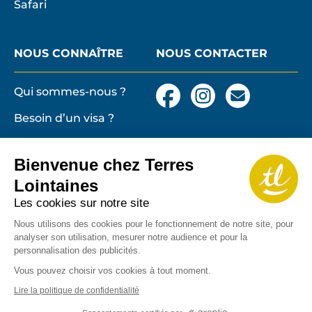
Safari
NOUS CONNAÎTRE
NOUS CONTACTER
Qui sommes-nous ?
Facebook
Instagram
Nous
contacter
Besoin d’un visa ?
par
email
Conditions générales
et particulières de
Bienvenue chez Terres
vente
Terres lointaines
Lointaines
l'Associati
Membre 2026 de
Mentions légales,
Les cookies sur notre site
Profession
cookies
de
Nous utilisons des cookies pour le fonctionnement de notre site, pour
analyser son utilisation, mesurer notre audience et pour la
Solidarité
Protection des
personnalisation des publicités.
du
données personnelles
Tourisme
Vous pouvez choisir vos cookies à tout moment.
Copyrights
Lire la politique de confidentialité