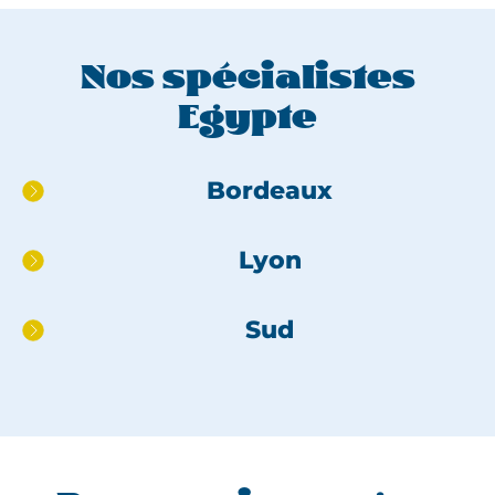
Nos spécialistes
Egypte
Aller
Bordeaux
directement
au
Lyon
pied
de
page
Sud