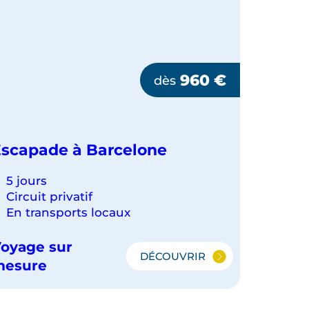
960
€
dès
scapade à Barcelone
5 jours
Circuit privatif
En transports locaux
oyage sur
DÉCOUVRIR
ESCAPADE
mesure
À
BARCELONE