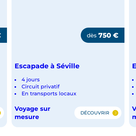
€
750
€
dès
Escapade à Séville
E
4 jours
Circuit privatif
En transports locaux
Voyage sur
V
DÉCOUVRIR
E
ESCAPADE
mesure
À
SÉVILLE