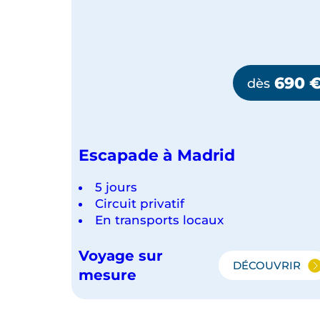
690
dès
Escapade à Madrid
5 jours
Circuit privatif
En transports locaux
Voyage sur
DÉCOUVRIR
ESCAPAD
mesure
À
MADRID