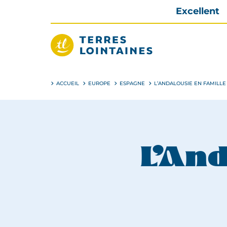
Aller
Excellent
directement
au
contenu
Terres
Lointaines
ACCUEIL
EUROPE
ESPAGNE
L’ANDALOUSIE EN FAMILLE
L’An