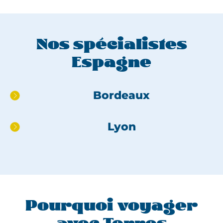
Nos spécialistes
Espagne
Aller
Bordeaux
directement
au
Lyon
pied
de
page
Pourquoi voyager