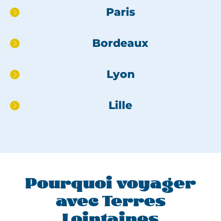
Aller
Paris
directement
au
Bordeaux
pied
de
page
Lyon
Lille
Pourquoi voyager
avec Terres
Lointaines