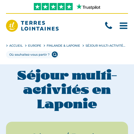
Aller
directement
au
contenu
Terres
Lointaines
ACCUEIL
EUROPE
FINLANDE & LAPONIE
SÉJOUR MULTI-ACTIVITÉS EN LAPONIE
Séjour multi-
activités en
Laponie