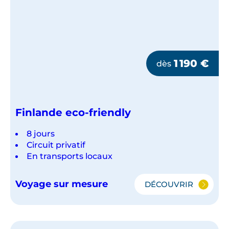
1 190
€
dès
Finlande eco-friendly
8 jours
Circuit privatif
En transports locaux
Voyage sur mesure
DÉCOUVRIR
FINLANDE
ECO-
FRIENDLY