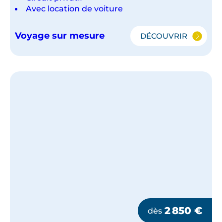
Avec location de voiture
Voyage sur mesure
DÉCOUVRIR
AU
COEUR
DES
LACS
&
FORÊTS
DE
FINLANDE
2 850
€
dès