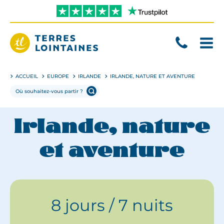
Aller
directement
au
contenu
Terres
Lointaines
ACCUEIL
EUROPE
IRLANDE
IRLANDE, NATURE ET AVENTURE
Irlande, nature
et aventure
8 jours / 7 nuits