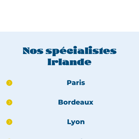
Nos spécialistes
Irlande
Aller
Paris
directement
au
Bordeaux
pied
de
page
Lyon