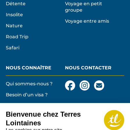
Détente
Voyage en petit
groupe
Insolite
Voyage entre amis
Nature
Road Trip
Safari
NOUS CONNAÎTRE
NOUS CONTACTER
Qui sommes-nous ?
Facebook
Instagram
Nous
contacter
Besoin d’un visa ?
par
email
Conditions générales
et particulières de
Bienvenue chez Terres
vente
Terres lointaines
Lointaines
l'Associati
Membre 2026 de
Mentions légales,