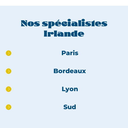
Nos spécialistes
Irlande
Aller
Paris
directement
au
Bordeaux
pied
de
page
Lyon
Sud