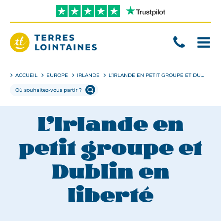
Aller
directement
au
contenu
Terres
Lointaines
ACCUEIL
EUROPE
IRLANDE
L’IRLANDE EN PETIT GROUPE ET DUBLIN EN LIBERTÉ
L’Irlande en
petit groupe et
Dublin en
liberté