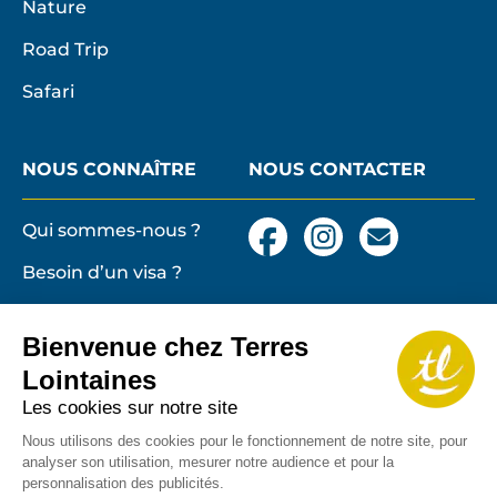
Nature
Road Trip
Safari
NOUS CONNAÎTRE
NOUS CONTACTER
Qui sommes-nous ?
Facebook
Instagram
Nous
contacter
Besoin d’un visa ?
par
email
Conditions générales
et particulières de
Bienvenue chez Terres
vente
Terres lointaines
Lointaines
l'Associati
Membre 2026 de
Mentions légales,
Les cookies sur notre site
Profession
cookies
de
Nous utilisons des cookies pour le fonctionnement de notre site, pour
analyser son utilisation, mesurer notre audience et pour la
Solidarité
Protection des
personnalisation des publicités.
du
données personnelles