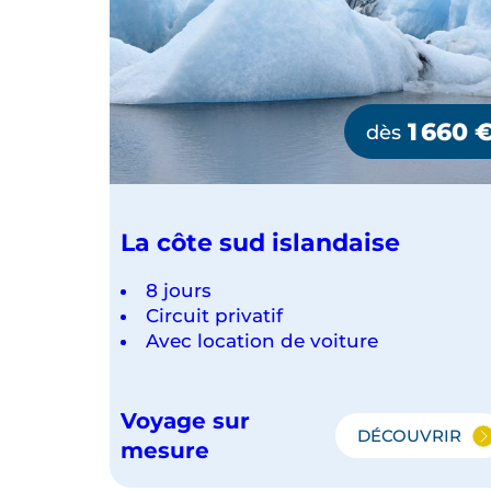
1 660
dès
La côte sud islandaise
8 jours
Circuit privatif
Avec location de voiture
Voyage sur
DÉCOUVRIR
LA
mesure
CÔTE