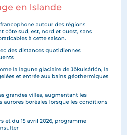
age en Islande
e francophone autour des régions
t côte sud, est, nord et ouest, sans
aticables à cette saison.
vec des distances quotidiennes
quents
omme la lagune glaciaire de Jökulsárlón, la
gelées et entrée aux bains géothermiques
s grandes villes, augmentant les
s aurores boréales lorsque les conditions
rs et du 15 avril 2026, programme
nsulter