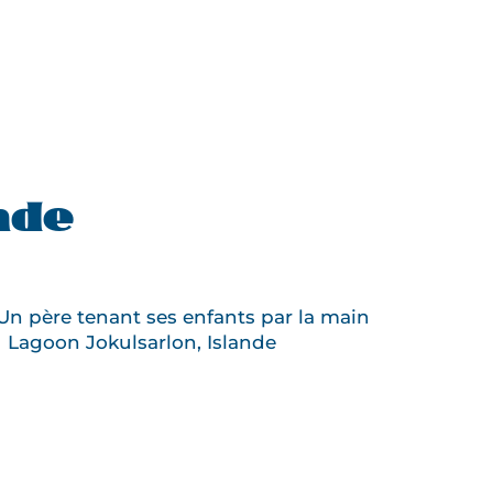
DE
SNAEFELLSNES
ET
LA
CÔTE
SUD
nde