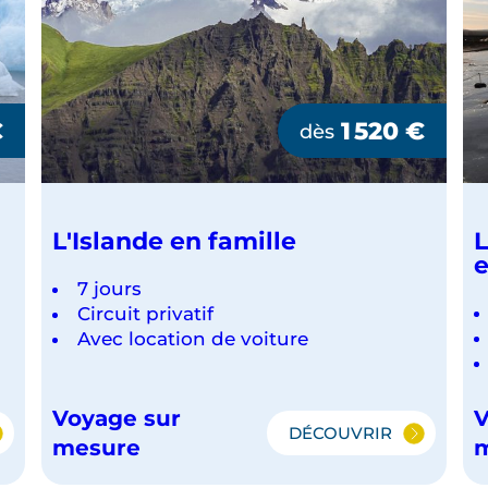
€
1 520
€
dès
L'Islande en famille
L
e
7 jours
Circuit privatif
Avec location de voiture
Voyage sur
V
DÉCOUVRIR
L'ISLANDE
mesure
EN