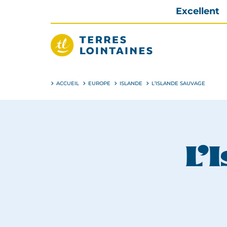
Aller
Excellent
directement
au
contenu
Terres
Lointaines
ACCUEIL
EUROPE
ISLANDE
L’ISLANDE SAUVAGE
L’