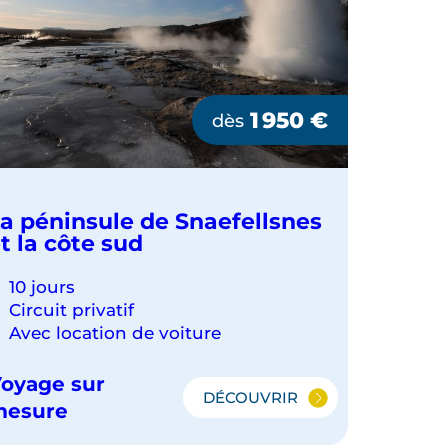
1 950
€
dès
a péninsule de Snaefellsnes
t la côte sud
10 jours
Circuit privatif
Avec location de voiture
oyage sur
DÉCOUVRIR
LA
mesure
PÉNINSULE