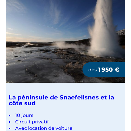
1 950
€
dès
La péninsule de Snaefellsnes et la
côte sud
10 jours
Circuit privatif
Avec location de voiture