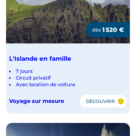
1 520
€
dès
L'Islande en famille
7 jours
Circuit privatif
Avec location de voiture
Voyage sur mesure
DÉCOUVRIR
L'ISLANDE
EN
FAMILLE