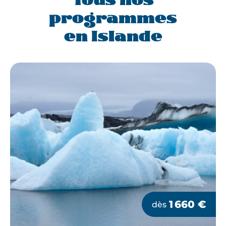
Tous nos
programmes
en Islande
1 660
€
dès