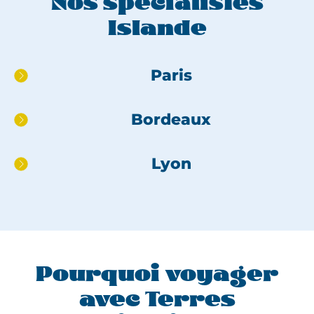
Nos spécialistes
Islande
Aller
Paris
directement
au
Bordeaux
pied
de
page
Lyon
Pourquoi voyager
avec Terres