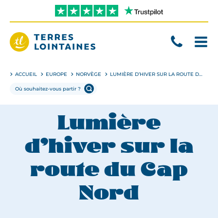
Aller
directement
au
contenu
Terres
Lointaines
ACCUEIL
EUROPE
NORVÈGE
LUMIÈRE D’HIVER SUR LA ROUTE DU CAP NORD
Lumière
d’hiver sur la
route du Cap
Nord