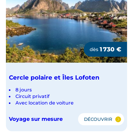
1 730
€
dès
Cercle polaire et Îles Lofoten
8 jours
Circuit privatif
Avec location de voiture
Voyage sur mesure
DÉCOUVRIR
CERCLE
POLAIRE