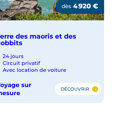
4 920
€
dès
erre des maoris et des
obbits
24 jours
Circuit privatif
Avec location de voiture
oyage sur
DÉCOUVRIR
TERRE
mesure
DES
MAORIS
ET
DES
HOBBITS