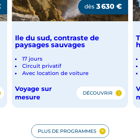
€
3 630
€
dès
Ile du sud, contraste de
T
paysages sauvages
h
17 jours
Circuit privatif
Avec location de voiture
Voyage sur
V
DÉCOUVRIR
IEL
ILE
mesure
DU
SUD,
CONTRASTE
DE
PAYSAGES
PLUS DE PROGRAMMES
SAUVAGES