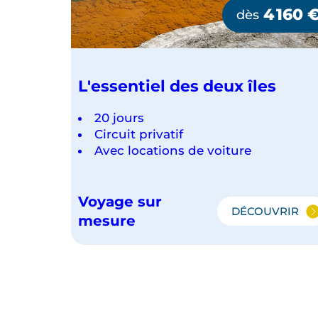
4 160
dès
L'essentiel des deux îles
20 jours
Circuit privatif
Avec locations de voiture
Voyage sur
DÉCOUVRIR
L'ESSENT
mesure
DES
DEUX
ÎLES