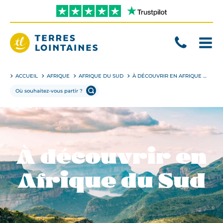
Aller
directement
au
contenu
Terres
Lointaines
ACCUEIL
AFRIQUE
AFRIQUE DU SUD
À DÉCOUVRIR EN AFRIQUE DU SUD
À découvrir en
Afrique du Sud