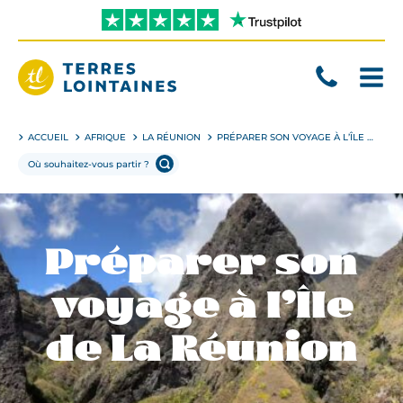
Aller
directement
au
contenu
Terres
Lointaines
ACCUEIL
AFRIQUE
LA RÉUNION
PRÉPARER SON VOYAGE À L’ÎLE DE LA RÉUNION
Préparer son
voyage à l’Île
de La Réunion